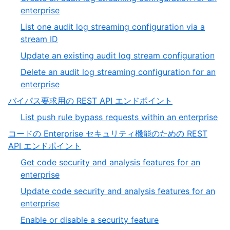
of
,
enterprise
7
4
List one audit log streaming configuration via a
of
,
stream ID
7
5
,
Update an existing audit log stream configuration
of
6
Delete an audit log streaming configuration for an
7
of
,
enterprise
7
7
,
バイパス要求用の REST API エンドポイント
of
4
,
List push rule bypass requests within an enterprise
7
of
1
コードの Enterprise セキュリティ機能のための REST
19
of
,
API エンドポイント
1
5
Get code security and analysis features for an
of
,
enterprise
19
1
Update code security and analysis features for an
of
,
enterprise
3
2
,
Enable or disable a security feature
of