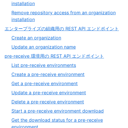
of
,
installation
9
8
Remove repository access from an organization
of
,
installation
9
9
,
エンタープライズの組織用の REST API エンドポイント
of
13
,
Create an organization
9
of
1
,
Update an organization name
19
of
2
,
pre-receive 環境用の REST API エンドポイント
2
of
14
,
List pre-receive environments
2
of
1
,
Create a pre-receive environment
19
of
2
,
Get a pre-receive environment
7
of
3
,
Update a pre-receive environment
7
of
4
,
Delete a pre-receive environment
7
of
5
,
Start a pre-receive environment download
7
of
6
Get the download status for a pre-receive
7
of
,
environment