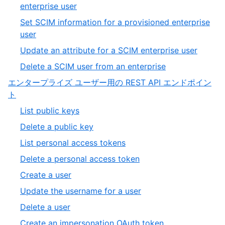
of
,
enterprise user
12
9
Set SCIM information for a provisioned enterprise
of
,
user
12
10
,
Update an attribute for a SCIM enterprise user
of
11
,
Delete a SCIM user from an enterprise
12
of
12
エンタープライズ ユーザー用の REST API エンドポイン
12
of
,
ト
12
19
,
List public keys
of
1
,
Delete a public key
19
of
2
,
List personal access tokens
13
of
3
,
Delete a personal access token
13
of
4
,
Create a user
13
of
5
,
Update the username for a user
13
of
6
,
Delete a user
13
of
7
,
Create an impersonation OAuth token