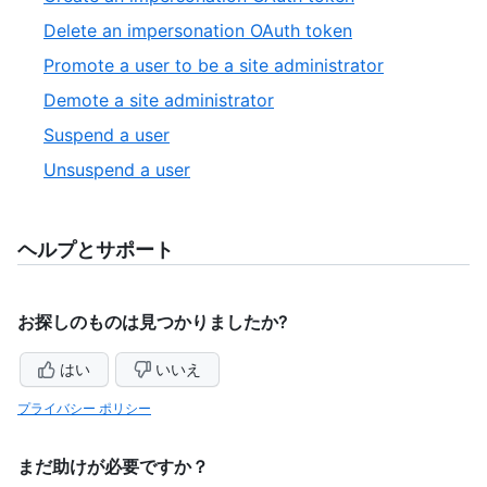
13
of
8
,
Delete an impersonation OAuth token
13
of
9
,
Promote a user to be a site administrator
13
of
10
,
Demote a site administrator
13
of
11
,
Suspend a user
13
of
12
,
Unsuspend a user
13
of
13
13
of
13
ヘルプとサポート
お探しのものは見つかりましたか?
はい
いいえ
プライバシー ポリシー
まだ助けが必要ですか？