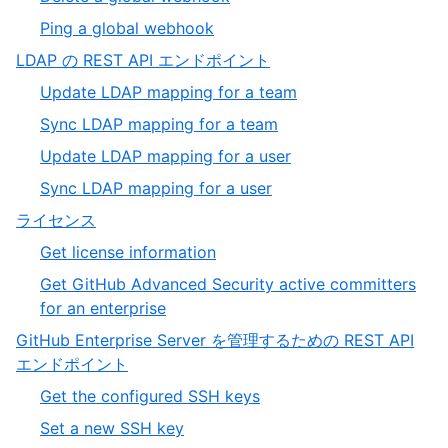
6
of
5
,
Ping a global webhook
6
of
6
,
LDAP の REST API エンドポイント
6
of
8
,
Update LDAP mapping for a team
6
of
1
,
Sync LDAP mapping for a team
19
of
2
,
Update LDAP mapping for a user
4
of
3
,
Sync LDAP mapping for a user
4
of
4
,
ライセンス
4
of
9
,
Get license information
4
of
1
Get GitHub Advanced Security active committers
19
of
,
for an enterprise
2
2
GitHub Enterprise Server を管理するための REST API
of
,
エンドポイント
2
10
,
Get the configured SSH keys
of
1
,
Set a new SSH key
19
of