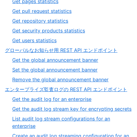
,
Get pages statistics
12
of
8
,
Get pull request statistics
12
of
9
,
Get repository statistics
12
of
10
,
Get security products statistics
12
of
11
,
Get users statistics
12
of
12
,
グローバルなお知らせ用 REST API エンドポイント
12
of
2
,
Get the global announcement banner
12
of
1
,
Set the global announcement banner
19
of
2
,
Remove the global announcement banner
3
of
3
,
エンタープライズ監査ログの REST API エンドポイント
3
of
3
,
Get the audit log for an enterprise
3
of
1
,
Get the audit log stream key for encrypting secrets
19
of
2
List audit log stream configurations for an
7
of
,
enterprise
7
3
Create an audit log streaming configuration for an