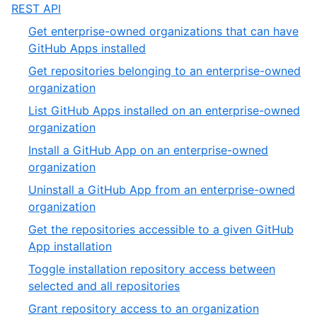
of
,
REST API
4
12
Get enterprise-owned organizations that can have
of
,
GitHub Apps installed
19
1
Get repositories belonging to an enterprise-owned
of
,
organization
9
2
List GitHub Apps installed on an enterprise-owned
of
,
organization
9
3
Install a GitHub App on an enterprise-owned
of
,
organization
9
4
Uninstall a GitHub App from an enterprise-owned
of
,
organization
9
5
Get the repositories accessible to a given GitHub
of
,
App installation
9
6
Toggle installation repository access between
of
,
selected and all repositories
9
7
Grant repository access to an organization