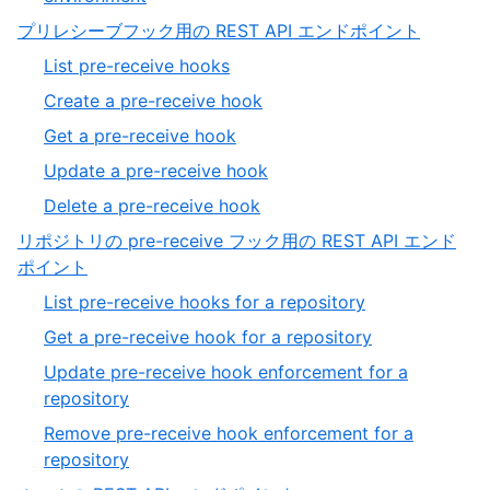
7
7
,
プリレシーブフック用の REST API エンドポイント
of
15
,
List pre-receive hooks
7
of
1
,
Create a pre-receive hook
19
of
2
,
Get a pre-receive hook
5
of
3
,
Update a pre-receive hook
5
of
4
,
Delete a pre-receive hook
5
of
5
リポジトリの pre-receive フック用の REST API エンド
5
of
,
ポイント
5
16
,
List pre-receive hooks for a repository
of
1
,
Get a pre-receive hook for a repository
19
of
2
Update pre-receive hook enforcement for a
4
of
,
repository
4
3
Remove pre-receive hook enforcement for a
of
,
repository
4
4