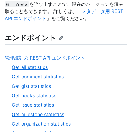
を呼び出すことで、現在のバージョンを読み
GET /meta
取ることもできます。 詳しくは、「
メタデータ用 REST
API エンドポイント
」をご覧ください。
エンドポイント
,
管理統計の REST API エンドポイント
1
,
Get all statistics
of
1
,
Get comment statistics
19
of
2
,
Get gist statistics
12
of
3
,
Get hooks statistics
12
of
4
,
Get issue statistics
12
of
5
,
Get milestone statistics
12
of
6
,
Get organization statistics
12
of
7