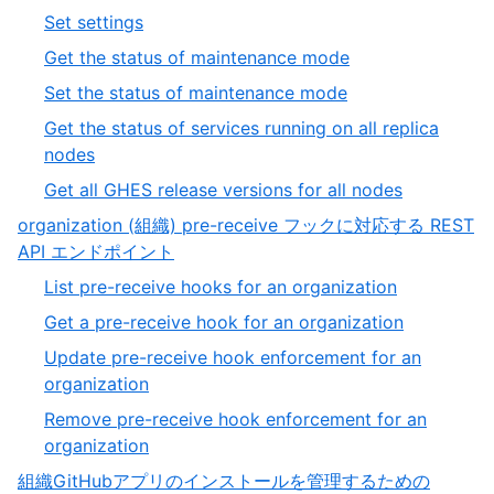
of
14
,
Set settings
19
of
15
,
Get the status of maintenance mode
19
of
16
,
Set the status of maintenance mode
19
of
17
Get the status of services running on all replica
19
of
,
nodes
19
18
,
Get all GHES release versions for all nodes
of
19
organization (組織) pre-receive フックに対応する REST
19
of
,
API エンドポイント
19
11
,
List pre-receive hooks for an organization
of
1
,
Get a pre-receive hook for an organization
19
of
2
Update pre-receive hook enforcement for an
4
of
,
organization
4
3
Remove pre-receive hook enforcement for an
of
,
organization
4
4
組織GitHubアプリのインストールを管理するための