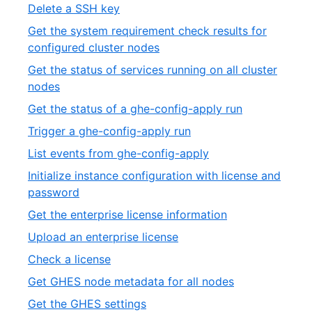
2
,
Delete a SSH key
19
of
3
Get the system requirement check results for
19
of
,
configured cluster nodes
19
4
Get the status of services running on all cluster
of
,
nodes
19
5
,
Get the status of a ghe-config-apply run
of
6
,
Trigger a ghe-config-apply run
19
of
7
,
List events from ghe-config-apply
19
of
8
Initialize instance configuration with license and
19
of
,
password
19
9
,
Get the enterprise license information
of
10
,
Upload an enterprise license
19
of
11
,
Check a license
19
of
12
,
Get GHES node metadata for all nodes
19
of
13
,
Get the GHES settings
19