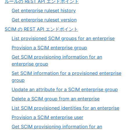
,
ルールの REST API エンドポイント
of
17
,
Get enterprise ruleset history
4
of
1
,
Get enterprise ruleset version
19
of
2
,
SCIM の REST API エンドポイント
2
of
18
,
List provisioned SCIM groups for an enterprise
2
of
1
,
Provision a SCIM enterprise group
19
of
2
Get SCIM provisioning information for an
12
of
,
enterprise group
12
3
Set SCIM information for a provisioned enterprise
of
,
group
12
4
,
Update an attribute for a SCIM enterprise group
of
5
,
Delete a SCIM group from an enterprise
12
of
6
,
List SCIM provisioned identities for an enterprise
12
of
7
,
Provision a SCIM enterprise user
12
of
8
Get SCIM provisioning information for an
12