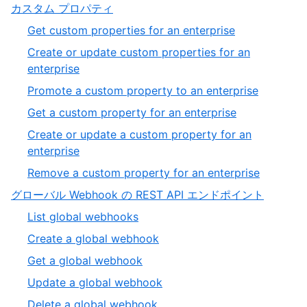
3
,
カスタム プロパティ
3
of
6
,
Get custom properties for an enterprise
3
of
1
Create or update custom properties for an
19
of
,
enterprise
6
2
,
Promote a custom property to an enterprise
of
3
,
Get a custom property for an enterprise
6
of
4
Create or update a custom property for an
6
of
,
enterprise
6
5
,
Remove a custom property for an enterprise
of
6
,
グローバル Webhook の REST API エンドポイント
6
of
7
,
List global webhooks
6
of
1
,
Create a global webhook
19
of
2
,
Get a global webhook
6
of
3
,
Update a global webhook
6
of
4
,
Delete a global webhook