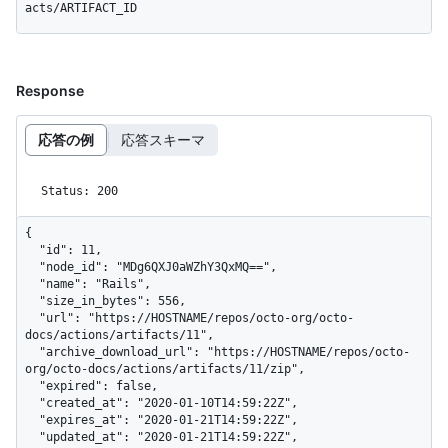
acts/ARTIFACT_ID
Response
応答の例
応答スキーマ
Status: 200
{

  "id": 11,

  "node_id": "MDg6QXJ0aWZhY3QxMQ==",

  "name": "Rails",

  "size_in_bytes": 556,

  "url": "https://HOSTNAME/repos/octo-org/octo-
docs/actions/artifacts/11",

  "archive_download_url": "https://HOSTNAME/repos/octo-
org/octo-docs/actions/artifacts/11/zip",

  "expired": false,

  "created_at": "2020-01-10T14:59:22Z",

  "expires_at": "2020-01-21T14:59:22Z",

  "updated_at": "2020-01-21T14:59:22Z",
