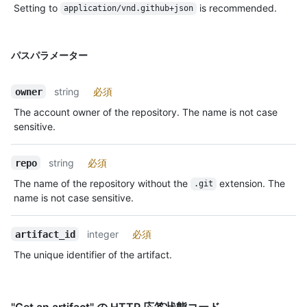
Setting to
is recommended.
application/vnd.github+json
パスパラメーター
string
必須
owner
The account owner of the repository. The name is not case
sensitive.
string
必須
repo
The name of the repository without the
extension. The
.git
name is not case sensitive.
integer
必須
artifact_id
The unique identifier of the artifact.
"Get an artifact" の HTTP 応答状態コード