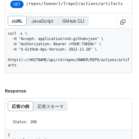
/repos
/{owner}
/{repo}
/actions
/artifacts
GET
cURL
JavaScript
GitHub CLI
curl -L \

  -H "Accept: application/vnd.github+json" \

  -H "Authorization: Bearer <YOUR-TOKEN>" \

  -H "X-GitHub-Api-Version: 2022-11-28" \

http(s)://HOSTNAME/api/v3/repos/OWNER/REPO/actions/artif
acts
Response
応答の例
応答スキーマ
Status: 200
{
