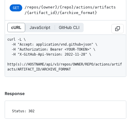
/repos
/{owner}
/{repo}
/actions
/artifacts
GET
/{artifact_
id}
/{archive_
format}
cURL
JavaScript
GitHub CLI
curl -L \

  -H "Accept: application/vnd.github+json" \

  -H "Authorization: Bearer <YOUR-TOKEN>" \

  -H "X-GitHub-Api-Version: 2022-11-28" \

http(s)://HOSTNAME/api/v3/repos/OWNER/REPO/actions/artif
acts/ARTIFACT_ID/ARCHIVE_FORMAT
Response
Status: 302