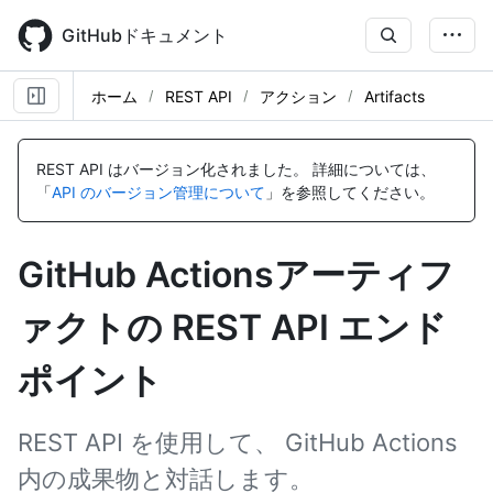
Skip
to
GitHubドキュメント
main
content
ホーム
REST API
アクション
Artifacts
名
名
名
名
名
名
名
名
名
名
名
名
前,
前,
前,
前,
前,
前,
前,
前,
前,
前,
前,
前,
REST API はバージョン化されました。
詳細については、
タ
タ
タ
タ
タ
タ
タ
タ
タ
タ
タ
タ
「
API のバージョン管理について
」を参照してください。
イ
イ
イ
イ
イ
イ
イ
イ
イ
イ
イ
イ
プ,
プ,
プ,
プ,
プ,
プ,
プ,
プ,
プ,
プ,
プ,
プ,
説
説
説
説
説
説
説
説
説
説
説
説
GitHub Actionsアーティフ
明
明
明
明
明
明
明
明
明
明
明
明
ァクトの REST API エンド
ポイント
REST API を使用して、 GitHub Actions
内の成果物と対話します。