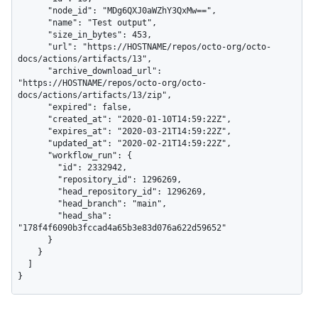
      "node_id": "MDg6QXJ0aWZhY3QxMw==",

      "name": "Test output",

      "size_in_bytes": 453,

      "url": "https://HOSTNAME/repos/octo-org/octo-
docs/actions/artifacts/13",

      "archive_download_url": 
"https://HOSTNAME/repos/octo-org/octo-
docs/actions/artifacts/13/zip",

      "expired": false,

      "created_at": "2020-01-10T14:59:22Z",

      "expires_at": "2020-03-21T14:59:22Z",

      "updated_at": "2020-02-21T14:59:22Z",

      "workflow_run": {

        "id": 2332942,

        "repository_id": 1296269,

        "head_repository_id": 1296269,

        "head_branch": "main",

        "head_sha": 
"178f4f6090b3fccad4a65b3e83d076a622d59652"

      }

    }

  ]

}