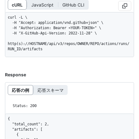
cURL
JavaScript
GitHub CLI
curl -L \

  -H "Accept: application/vnd.github+json" \

  -H "Authorization: Bearer <YOUR-TOKEN>" \

  -H "X-GitHub-Api-Version: 2022-11-28" \

http(s)://HOSTNAME/api/v3/repos/OWNER/REPO/actions/runs/
RUN_ID/artifacts
Response
応答の例
応答スキーマ
Status: 200
{

  "total_count": 2,

  "artifacts": [

    {
