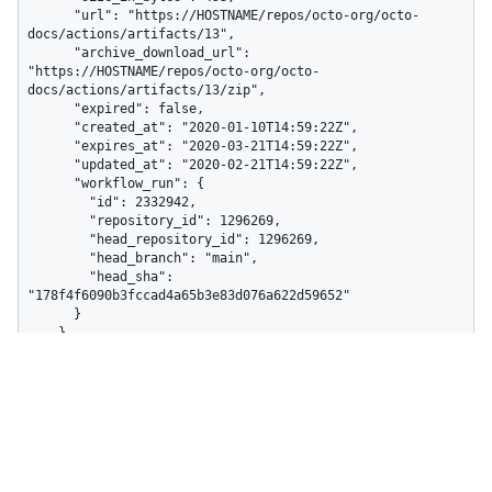
      "url": "https://HOSTNAME/repos/octo-org/octo-
docs/actions/artifacts/13",

      "archive_download_url": 
"https://HOSTNAME/repos/octo-org/octo-
docs/actions/artifacts/13/zip",

      "expired": false,

      "created_at": "2020-01-10T14:59:22Z",

      "expires_at": "2020-03-21T14:59:22Z",

      "updated_at": "2020-02-21T14:59:22Z",

      "workflow_run": {

        "id": 2332942,

        "repository_id": 1296269,

        "head_repository_id": 1296269,

        "head_branch": "main",

        "head_sha": 
"178f4f6090b3fccad4a65b3e83d076a622d59652"

      }

    }

  ]

}