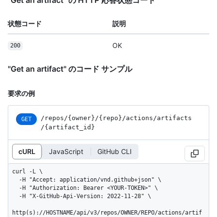
状態コード
説明
OK
200
"Get an artifact" のコード サンプル
要求の例
/repos
/{owner}
/{repo}
/actions
/artifacts
GET
/{artifact_
id}
cURL
JavaScript
GitHub CLI
curl -L \

  -H "Accept: application/vnd.github+json" \

  -H "Authorization: Bearer <YOUR-TOKEN>" \

  -H "X-GitHub-Api-Version: 2022-11-28" \

http(s)://HOSTNAME/api/v3/repos/OWNER/REPO/actions/artif