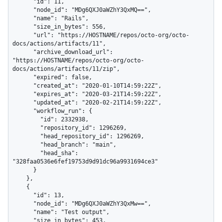
      "id": 11,

      "node_id": "MDg6QXJ0aWZhY3QxMQ==",

      "name": "Rails",

      "size_in_bytes": 556,

      "url": "https://HOSTNAME/repos/octo-org/octo-
docs/actions/artifacts/11",

      "archive_download_url": 
"https://HOSTNAME/repos/octo-org/octo-
docs/actions/artifacts/11/zip",

      "expired": false,

      "created_at": "2020-01-10T14:59:22Z",

      "expires_at": "2020-03-21T14:59:22Z",

      "updated_at": "2020-02-21T14:59:22Z",

      "workflow_run": {

        "id": 2332938,

        "repository_id": 1296269,

        "head_repository_id": 1296269,

        "head_branch": "main",

        "head_sha": 
"328faa0536e6fef19753d9d91dc96a9931694ce3"

      }

    },

    {

      "id": 13,

      "node_id": "MDg6QXJ0aWZhY3QxMw==",

      "name": "Test output",

      "size_in_bytes": 453,
