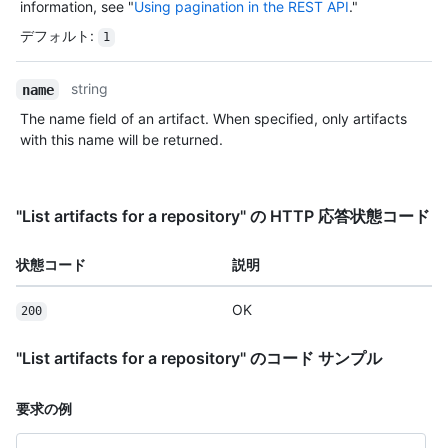
information, see "
Using pagination in the REST API
."
デフォルト
:
1
string
name
The name field of an artifact. When specified, only artifacts
with this name will be returned.
"List artifacts for a repository" の HTTP 応答状態コード
状態コード
説明
OK
200
"List artifacts for a repository" のコード サンプル
要求の例