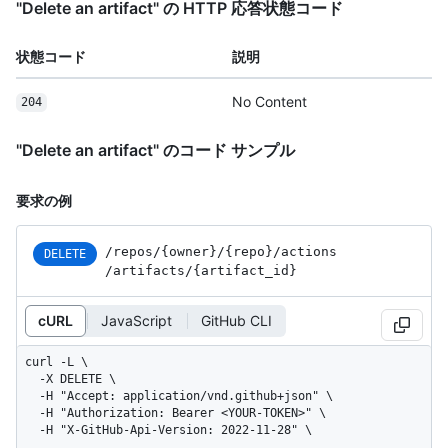
"Delete an artifact" の HTTP 応答状態コード
状態コード
説明
No Content
204
"Delete an artifact" のコード サンプル
要求の例
/repos
/{owner}
/{repo}
/actions
DELETE
/artifacts
/{artifact_
id}
cURL
JavaScript
GitHub CLI
curl -L \

  -X DELETE \

  -H "Accept: application/vnd.github+json" \

  -H "Authorization: Bearer <YOUR-TOKEN>" \

  -H "X-GitHub-Api-Version: 2022-11-28" \
