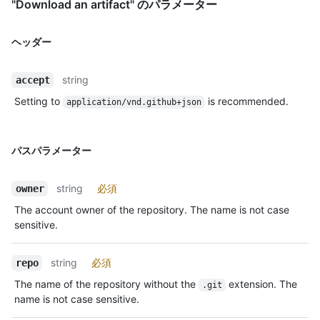
"Download an artifact" のパラメーター
ヘッダー
string
accept
Setting to
is recommended.
application/vnd.github+json
パスパラメーター
string
必須
owner
The account owner of the repository. The name is not case
sensitive.
string
必須
repo
The name of the repository without the
extension. The
.git
name is not case sensitive.