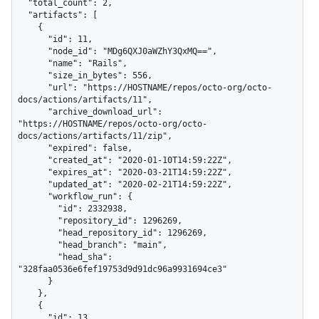
  "total_count": 2,

  "artifacts": [

    {

      "id": 11,

      "node_id": "MDg6QXJ0aWZhY3QxMQ==",

      "name": "Rails",

      "size_in_bytes": 556,

      "url": "https://HOSTNAME/repos/octo-org/octo-
docs/actions/artifacts/11",

      "archive_download_url": 
"https://HOSTNAME/repos/octo-org/octo-
docs/actions/artifacts/11/zip",

      "expired": false,

      "created_at": "2020-01-10T14:59:22Z",

      "expires_at": "2020-03-21T14:59:22Z",

      "updated_at": "2020-02-21T14:59:22Z",

      "workflow_run": {

        "id": 2332938,

        "repository_id": 1296269,

        "head_repository_id": 1296269,

        "head_branch": "main",

        "head_sha": 
"328faa0536e6fef19753d9d91dc96a9931694ce3"

      }

    },

    {

      "id": 13,
