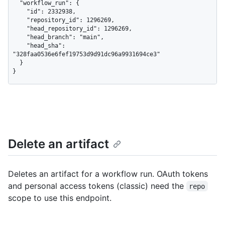
  "workflow_run": {

    "id": 2332938,

    "repository_id": 1296269,

    "head_repository_id": 1296269,

    "head_branch": "main",

    "head_sha": 
"328faa0536e6fef19753d9d91dc96a9931694ce3"

  }

}
Delete an artifact
Deletes an artifact for a workflow run. OAuth tokens
and personal access tokens (classic) need the
repo
scope to use this endpoint.