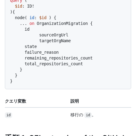
query
(
$id
: ID
!
)
{
  node
(
id
:
$id
)
{
...
on
 OrganizationMigration 
{
      id

            sourceOrgUrl

            targetOrgName

      state

      failure_reason

      remaining_repositories_count

      total_repositories_count

}
}
}
クエリ変数
説明
移行の
。
id
id