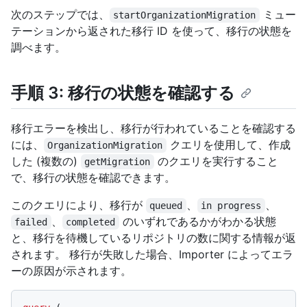
次のステップでは、
ミュー
startOrganizationMigration
テーションから返された移行 ID を使って、移行の状態を
調べます。
手順 3: 移行の状態を確認する
移行エラーを検出し、移行が行われていることを確認する
には、
クエリを使用して、作成
OrganizationMigration
した (複数の)
のクエリを実行すること
getMigration
で、移行の状態を確認できます。
このクエリにより、移行が
、
、
queued
in progress
、
のいずれであるかがわかる状態
failed
completed
と、移行を待機しているリポジトリの数に関する情報が返
されます。 移行が失敗した場合、Importer によってエラ
ーの原因が示されます。