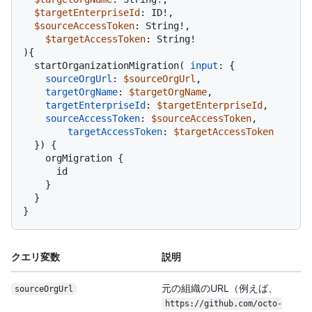
$targetEnterpriseId
: ID
!
,

$sourceAccessToken
: String
!
,

$targetAccessToken
: String
!
)
{
  startOrganizationMigration
(
input
:
{
sourceOrgUrl
:
$sourceOrgUrl
,

targetOrgName
:
$targetOrgName
,

targetEnterpriseId
:
$targetEnterpriseId
,

sourceAccessToken
:
$sourceAccessToken
,

targetAccessToken
:
$targetAccessToken
}
)
{
    orgMigration 
{
      id

}
}
}
クエリ変数
説明
元の組織のURL（例えば、
sourceOrgUrl
https:/
/
github.com/
octo-