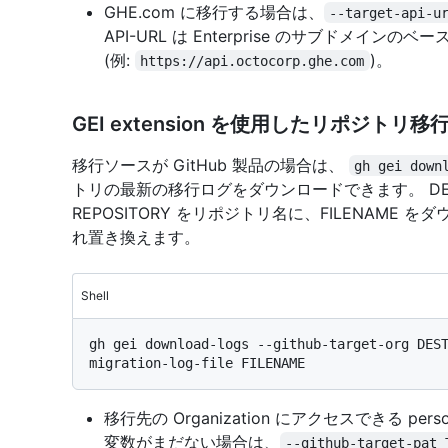
GHE.com に移行する場合は、
--target-api-u
API-URL は Enterprise のサブドメインのベース
(例:
)。
https://api.octocorp.ghe.com
GEI extension を使用したリポジト
移行ソースが GitHub 製品の場合は、
gh gei down
トリの最新の移行ログをダウンロードできます。 DESTINA
REPOSITORY をリポジトリ名に、FILENAM
れ置き換えます。
Shell
gh gei download-logs --github-target-org DES
移行先の Organization にアクセスできる perso
変数がまだない場合は、
--github-target-pat 