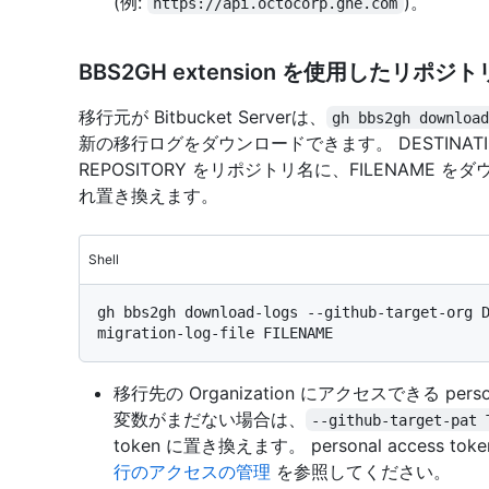
(例:
)。
https://api.octocorp.ghe.com
BBS2GH extension を使用したリ
移行元が Bitbucket Serverは、
gh bbs2gh downloa
新の移行ログをダウンロードできます。 DESTINATION 
REPOSITORY をリポジトリ名に、FILENAM
れ置き換えます。
Shell
gh bbs2gh download-logs --github-target-org 
移行先の Organization にアクセスできる perso
変数がまだない場合は、
--github-target-pat 
token に置き換えます。 personal access 
行のアクセスの管理
を参照してください。