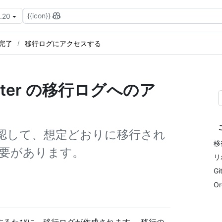
{{icon}}
3.20
完了
移行ログにアクセスする
mporter の移行ログへのア
認して、想定どおりに移行され
移
要があります。
リ
G
O