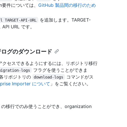
token要件については、
GitHub 製品間の移行のため
を追加します。TARGET-
rl TARGET-API-URL
 API URL です。
行ログのダウンロード
アクセスできるようにするには、リポジトリ移行
フラグを使うことができま
migration-logs
た各リポジトリの
コマンドがス
download-logs
rprise Importer について
」をご覧ください。
移行でのみ使うことができ、organization