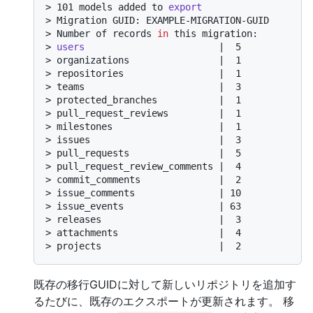
> 
101 models added to 
export
> 
Migration GUID: EXAMPLE-MIGRATION-GUID
> 
Number of records 
in
 this migration:
> 
users
                        |  5
> 
organizations                |  1
> 
repositories                 |  1
> 
teams                        |  3
> 
protected_branches           |  1
> 
pull_request_reviews         |  1
> 
milestones                   |  1
> 
issues                       |  3
> 
pull_requests                |  5
> 
pull_request_review_comments |  4
> 
commit_comments              |  2
> 
issue_comments               | 10
> 
issue_events                 | 63
> 
releases                     |  3
> 
attachments                  |  4
> 
projects                     |  2
既存の移行GUIDに対して新しいリポジトリを追加す
るたびに、既存のエクスポートが更新されます。 移