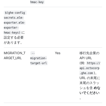
hmac-key
$(ghe-config 
secrets.elm-
exporter.elm-
exporter-
に
hmac-keys)
設定する必要
があります。
MIGRATION_T
Yes
移行先企業の
--
ARGET_URL
API URL
migration-
(例:
target-url
https:/
/
api.octocorp
)。
.ghe.com
URL の末尾に
末尾のスラッ
シュを含
めな
いでください
。