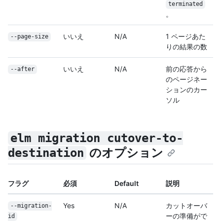
terminated
。
いいえ
N/A
1 ページあた
--page-size
りの結果の数
いいえ
N/A
前の応答から
--after
のページネー
ションのカー
ソル
elm migration cutover-to-
のオプション
destination
フラグ
必須
Default
説明
Yes
N/A
カットオーバ
--migration-
ーの準備がで
id