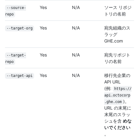
Yes
N/A
ソース リポジ
--source-
トリの名前
repo
Yes
N/A
宛先組織のス
--target-org
ラッグ
GHE.com
Yes
N/A
宛先リポジト
--target-
リの名前
repo
Yes
N/A
移行先企業の
--target-api
API URL
(例:
https:/
/
api.octocorp
)。
.ghe.com
URL の末尾に
末尾のスラッ
シュを含
めな
いでください
。