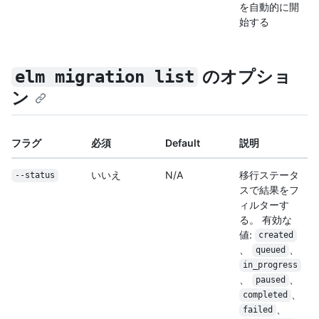
を自動的に開
始する
のオプショ
elm migration list
ン
フラグ
必須
Default
説明
いいえ
N/A
移行ステータ
--status
スで結果をフ
ィルターす
る。 有効な
値:
created
、
、
queued
in_progress
、
、
paused
、
completed
、
failed