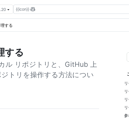
{{icon}}
3.20
管理する
理する
 リポジトリと、GitHub 上
ポジトリを操作する方法につい
リ
リ
リ
リ
参