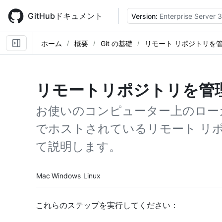
Skip
to
GitHubドキュメント
Version:
Enterprise Server 
main
content
ホーム
概要
Git の基礎
リモート リポジトリを
リモートリポジトリを管
お使いのコンピューター上のローカル
でホストされているリモート リ
て説明します。
Platform navigation
Mac
Windows
Linux
これらのステップを実行してください：