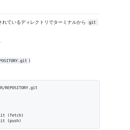
されているディレクトリでターミナルから
git 
。
)
POSITORY.git
ER/REPOSITORY.git
git (fetch)
git (push)