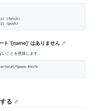
git (fetch)
git (push)
'[name]' はありません
ないことを意味します。
/octocat/Spoon-Knife
更する