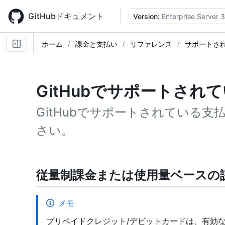
Skip
to
GitHubドキュメント
Version:
Enterprise Server 
main
content
ホーム
課金と支払い
リファレンス
サポートさ
GitHubでサポートされ
GitHubでサポートされている
さい。
従量制課金または使用量ベースの
メモ
プリペイドクレジット/デビットカードは、有効