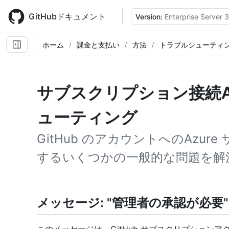
Skip
to
GitHubドキュメント
Version:
Enterprise Server 
main
content
ホーム
課金と支払い
方法
トラブルシューティ
サブスクリプション接続A
ューティング
GitHub のアカウントへのAzu
するいくつかの一般的な問題を解
メッセージ: "管理者の承認が必要"