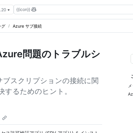
{{icon}}
3.20
ング
Azure サブ接続
zure問題のトラブルシ
re サブスクリプションの接続に関
メ
決するためのヒント。
A