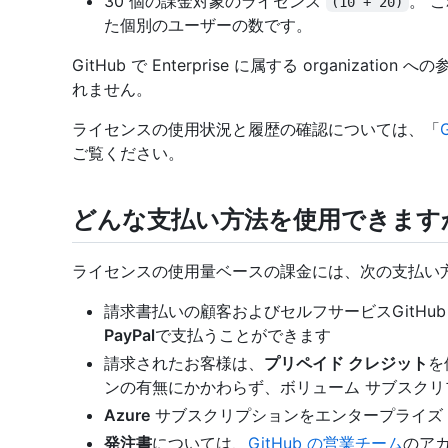
30 個の課金対象のライセンス
。 
(10 + 20)
た個別のユーザーの数です。
GitHub で Enterprise に属する organiz
れません。
ライセンスの使用状況と履歴の確認については、「
ご覧ください。
どんな支払い方法を使用できます
ライセンスの使用量ベースの課金には、次の支払い
請求書払いの顧客およびセルフサービスGitHub En
PayPal
で支払うことができます
請求されたお客様は、
プリペイド クレジット
を
ンの有無にかかわらず、ボリューム サブスクリ
Azure
サブスクリプションをエンタープライズ
発注書
については、
GitHub の営業チーム
のア