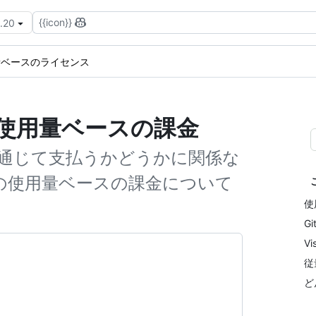
{{icon}}
3.20
量ベースのライセンス
ンスの使用量ベースの課金
zureを通じて支払うかどうかに関係な
スの使用量ベースの課金について
使
G
V
従
ど