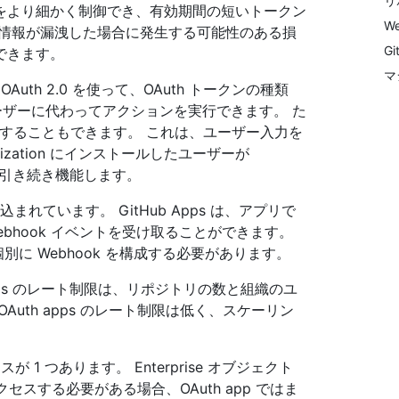
リ
をより細かく制御でき、有効期間の短いトークン
W
格情報が漏洩した場合に発生する可能性のある損
G
できます。
マ
き OAuth 2.0 を使って、OAuth トークンの種類
ユーザーに代わってアクションを実行できます。 た
く動作することもできます。 これは、ユーザー入力を
zation にインストールしたユーザーが
リは引き続き機能します。
組み込まれています。 GitHub Apps は、アプリで
bhook イベントを受け取ることができます。
個別に Webhook を構成する必要があります。
Apps のレート制限は、リポジトリの数と組織のユ
uth apps のレート制限は低く、スケーリン
ースが 1 つあります。 Enterprise オブジェクト
クセスする必要がある場合、OAuth app ではま