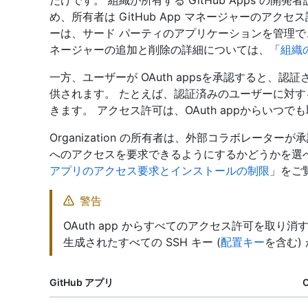
だけです。 組織が所有する GitHub Apps の
め、所有者は GitHub App マネージャーのアクセス
ーは、サード パーティのアプリケーションを管理できません。 
ネージャーの追加と削除の詳細については、「
組織
一方、ユーザーが OAuth appsを承認すると、
供されます。 たとえば、認証済みのユーザーに対するす
きます。 アクセス許可は、OAuth appからいつ
Organization の所有者は、外部コラボレーターが承認され
へのアクセスを要求できるようにするかどうかを選
アプリのアクセス要求とインストールの制限
」をご
警告
OAuth app からすべてのアクセス許可を取
生成されたすべての SSH キー (
配置キー
を含む)
GitHub アプリ
O