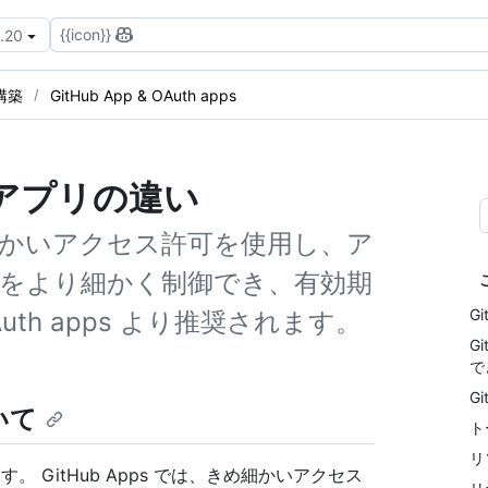
{{icon}}
3.20
構築
GitHub App & OAuth apps
h アプリの違い
きめ細かいアクセス許可を使用し、ア
をより細かく制御でき、有効期
G
h apps より推奨されます。
G
で
G
ついて
ト
リ
されます。 GitHub Apps では、きめ細かいアクセス