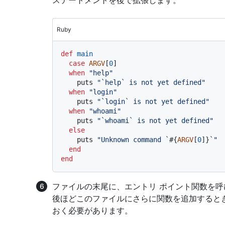
Ruby
def
main
case
ARGV
[
0
]

when
"help"
    puts 
"`help` is not yet defined"
when
"login"
    puts 
"`login` is not yet defined"
when
"whoami"
    puts 
"`whoami` is not yet defined"
else
    puts 
"Unknown command `
#{
ARGV
[
0
]}
`"
end
end
ファイルの末尾に、エントリ ポイント関数を呼
後ほどこのファイルにさらに関数を追加すると
おく必要があります。