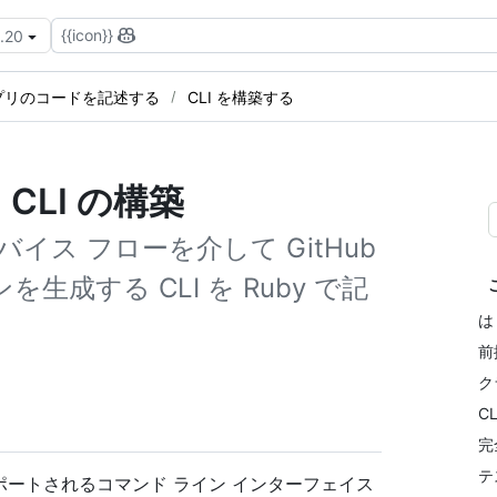
{{icon}}
3.20
 アプリのコードを記述する
CLI を構築する
 CLI の構築
ス フローを介して GitHub
生成する CLI を Ruby で記
は
前
ク
C
完
テ
てサポートされるコマンド ライン インターフェイス