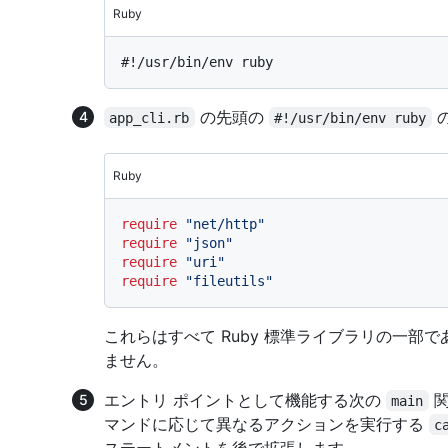
Ruby
#!/usr/bin/env ruby
の先頭の
app_cli.rb
#!/usr/bin/env ruby
Ruby
require
"net/http"
require
"json"
require
"uri"
require
"fileutils"
これらはすべて Ruby 標準ライブラリの一部
ません。
エントリ ポイントとして機能する次の
関
main
マンドに応じて異なるアクションを実行する
c
ステートメントを後で拡張します。