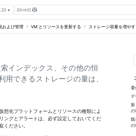
{{icon}}
3.20
視および管理
VM とリソースを更新する
ストレージ容量を増やす
検索インデックス、その他の恒
利用できるストレージの量は、
要
デ
新
、仮想化プラットフォームとリソースの種類によ
の
タリングとアラートは、必ず設定しておいてくだ
既
覧ください。
の