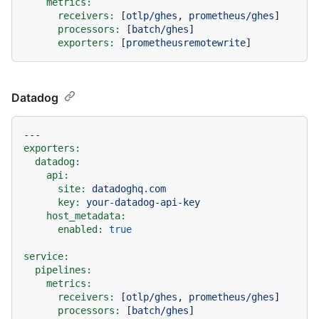
metrics:
receivers:
 [
otlp/ghes
, 
prometheus/ghes
]

processors:
 [
batch/ghes
]

exporters:
 [
prometheusremotewrite
Datadog
---
exporters:
datadog:
api:
site:
datadoghq.com
key:
your-datadog-api-key
host_metadata:
enabled:
true
service:
pipelines:
metrics:
receivers:
 [
otlp/ghes
, 
prometheus/ghes
]

processors:
 [
batch/ghes
]
