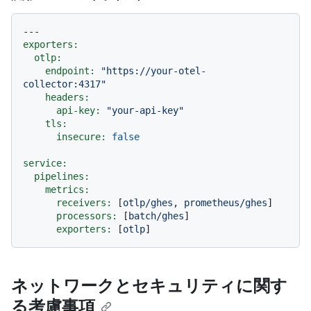
---
exporters:
otlp:
endpoint:
"https://your-otel-
collector:4317"
headers:
api-key:
"your-api-key"
tls:
insecure:
false
service:
pipelines:
metrics:
receivers:
 [
otlp/ghes
, 
prometheus/ghes
]

processors:
 [
batch/ghes
]

exporters:
 [
otlp
ネットワークとセキュリティに関す
る考慮事項