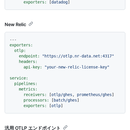
exporters:
 [
datadog
New Relic
---
exporters:
otlp:
endpoint:
"https://otlp.nr-data.net:4317"
headers:
api-key:
"your-new-relic-license-key"
service:
pipelines:
metrics:
receivers:
 [
otlp/ghes
, 
prometheus/ghes
]

processors:
 [
batch/ghes
]

exporters:
 [
otlp
汎用 OTLP エンドポイント