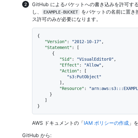
GitHub によるバケットへの書き込みを許可す
し、
をバケットの名前に置き換えま
EXAMPLE-BUCKET
ス許可のみが必要になります。
{
"Version"
:
"2012-10-17"
,
"Statement"
:
[
{
"Sid"
:
"VisualEditor0"
,
"Effect"
:
"Allow"
,
"Action"
:
[
"s3:PutObject"
]
,
"Resource"
:
"arn:aws:s3:::EXAMP
}
]
}
AWS ドキュメントの「
IAM ポリシーの作成
」
GitHub から: