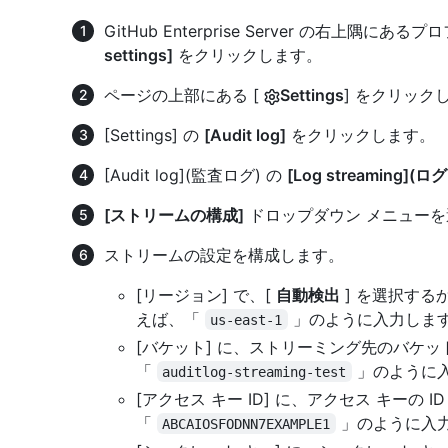
GitHub Enterprise Server の右上
settings]
をクリックします。
ページの上部にある [
Settings
] をクリック
[Settings] の
[Audit log]
をクリックします。
[Audit log](監査ログ) の
[Log streaming]
[ストリームの構成]
ドロップダウン メニュー
ストリームの設定を構成します。
[リージョン] で、[
自動検出
] を選択する
えば、「
」のように入力しま
us-east-1
[バケット] に、ストリーミング先のバケ
「
」のように
auditlog-streaming-test
[アクセス キー ID] に、アクセス キーの 
「
」のように入
ABCAIOSFODNN7EXAMPLE1