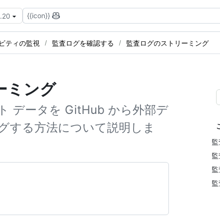
{{icon}}
3.20
ィビティの監視
監査ログを確認する
監査ログのストリーミング
ーミング
 データを GitHub から外部デ
グする方法について説明しま
監
監
監
監