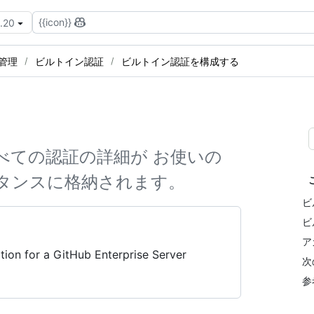
{{icon}}
3.20
ス管理
ビルトイン認証
ビルトイン認証を構成する
べての認証の詳細が お使いの
er インスタンスに格納されます。
ビ
ビ
ア
tion for a GitHub Enterprise Server
次
参