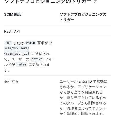
ソフトデプロビジョニングのトリガー
SCIM 統合
ソフトデプロビジョニングの
トリガー
REST API
または
要求が
PUT
PATCH
/
scim/
v2/
Users/
に送信され
{scim_user_id}
て、ユーザーの
フィー
active
ルドが
に更新されま
false
す。
保守する
ユーザーが Entra ID で無効に
されるか、アプリケーション
から割り当てを解除される
か、割り当てられているすべ
てのグループから削除される
か、管理者によってテナント
から論理的に削除されます。