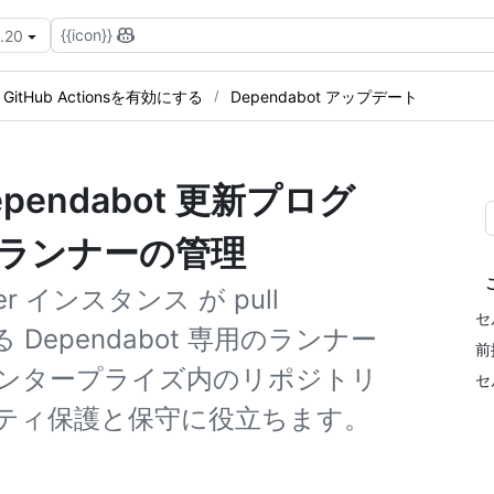
{{icon}}
3.20
GitHub Actionsを有効にする
Dependabot アップデート
endabot 更新プログ
 ランナーの管理
rver インスタンス が pull
セ
 Dependabot 専用のランナー
前
ンタープライズ内のリポジトリ
セ
ティ保護と保守に役立ちます。