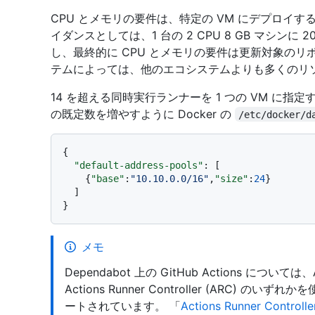
CPU とメモリの要件は、特定の VM にデプロイ
イダンスとしては、1 台の 2 CPU 8 GB マシン
し、最終的に CPU とメモリの要件は更新対象のリ
テムによっては、他のエコシステムよりも多くのリ
14 を超える同時実行ランナーを 1 つの VM に指定
の既定数を増やすように Docker の
/etc/docker/d
{
"default-address-pools"
:
[
{
"base"
:
"10.10.0.0/16"
,
"size"
:
24
}
]
}
メモ
Dependabot 上の GitHub Actions については、Az
Actions Runner Controller (ARC)
ートされています。 「
Actions Runner Co