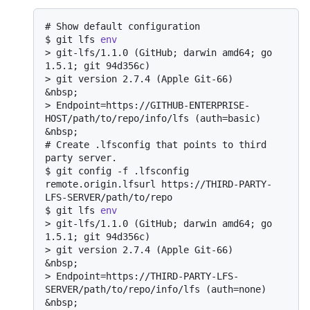
# 
Show default configuration
$ 
git lfs 
env
> 
git-lfs/1.1.0 (GitHub; darwin amd64; go 
1.5.1; git 94d356c)
> 
git version 2.7.4 (Apple Git-66)
> 
Endpoint=https://GITHUB-ENTERPRISE-
HOST/path/to/repo/info/lfs (auth=basic)
# 
Create .lfsconfig that points to third 
party server.
$ 
git config -f .lfsconfig 
remote.origin.lfsurl https://THIRD-PARTY-
LFS-SERVER/path/to/repo
$ 
git lfs 
env
> 
git-lfs/1.1.0 (GitHub; darwin amd64; go 
1.5.1; git 94d356c)
> 
git version 2.7.4 (Apple Git-66)
> 
Endpoint=https://THIRD-PARTY-LFS-
SERVER/path/to/repo/info/lfs (auth=none)