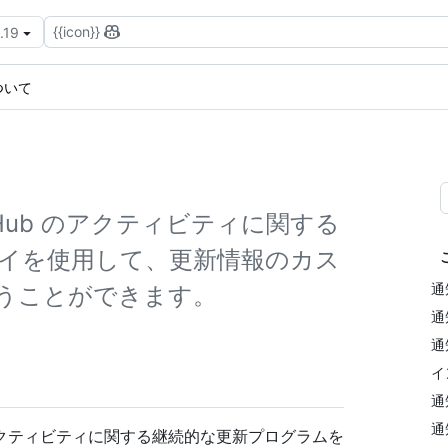
{{icon}}
.19
ついて
Hub のアクティビティに関する
レイを使用して、更新情報のカス
通
うことができます。
通
通
イ
通
通
のアクティビティに関する継続的な更新プログラムを