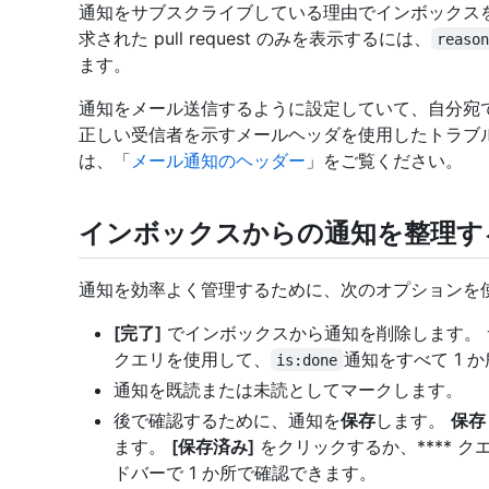
通知をサブスクライブしている理由でインボックス
求された pull request のみを表示するには、
reaso
ます。
通知をメール送信するように設定していて、自分宛
正しい受信者を示すメールヘッダを使用したトラブ
は、「
メール通知のヘッダー
」をご覧ください。
インボックスからの通知を整理す
通知を効率よく管理するために、次のオプションを
[完了]
でインボックスから通知を削除します。
クエリを使用して、
通知をすべて 1 
is:done
通知を既読または未読としてマークします。
後で確認するために、通知を
保存
します。
保存
ます。
[保存済み]
をクリックするか、**** 
ドバーで 1 か所で確認できます。