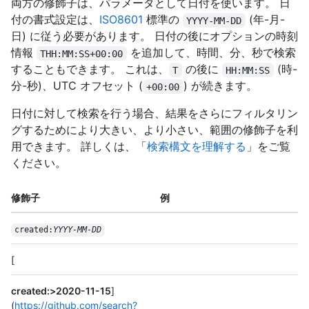
両方の修飾子は、パラメータとして日付を使います。 日
付の書式設定は、
ISO8601
標準の
(年-月-
YYYY-MM-DD
日) に従う必要があります。 日付の後にオプションの時刻
情報
を追加して、時間、分、秒で検索
THH:MM:SS+00:00
することもできます。 これは、
の後に
(時-
T
HH:MM:SS
分-秒)、UTC オフセット (
) が続きます。
+00:00
日付に対して検索を行う場合、結果をさらにフィルタリン
グするためにより大きい、より小さい、範囲の修飾子を利
用できます。 詳しくは、「
検索構文を理解する
」をご覧
ください。
修飾子
例
created:
YYYY-MM-DD
[
created:>2020-11-15
]
(
https://github.com/search?