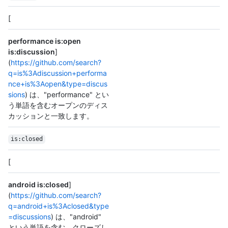
[
performance is:open
is:discussion
]
(
https://github.com/search?
q=is%3Adiscussion+performa
nce+is%3Aopen&type=discus
sions
) は、"performance" とい
う単語を含むオープンのディス
カッションと一致します。
is:closed
[
android is:closed
]
(
https://github.com/search?
q=android+is%3Aclosed&type
=discussions
) は、"android"
という単語を含む、クローズし