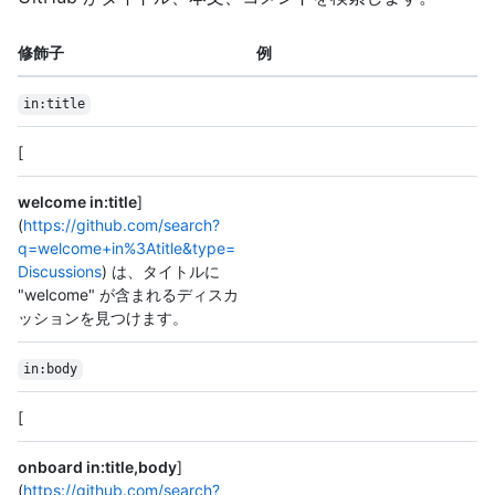
修飾子
例
in:title
[
welcome in:title
]
(
https://github.com/search?
q=welcome+in%3Atitle&type=
Discussions
) は、タイトルに
"welcome" が含まれるディスカ
ッションを見つけます。
in:body
[
onboard in:title,body
]
(
https://github.com/search?