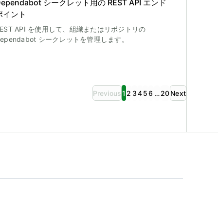
Dependabot シークレット用の REST API エンド
ポイント
REST API を使用して、組織またはリポジトリの
Dependabot シークレットを管理します。
Previous
1
2
3
4
5
6
…
20
Next