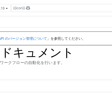
{{icon}}
.19
API のバージョン管理について
」を参照してください。
PI のドキュメント
取得、ワークフローの自動化を行います。