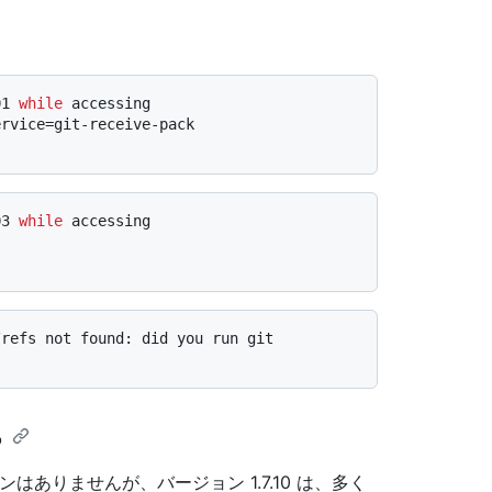
01 
while
 accessing
ervice=git-receive-pack
03 
while
 accessing
/refs not found: did you run git
る
ンはありませんが、バージョン 1.7.10 は、多く