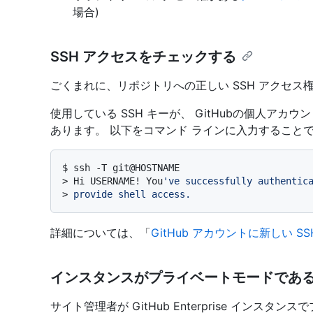
場合)
SSH アクセスをチェックする
ごくまれに、リポジトリへの正しい SSH アクセス
使用している SSH キーが、 GitHubの個人ア
あります。 以下をコマンド ラインに入力すること
$ 
ssh -T git@HOSTNAME
> 
Hi USERNAME! You
've successfully authentic
> 
provide shell access.
詳細については、「
GitHub アカウントに新しい S
インスタンスがプライベートモードであ
サイト管理者が GitHub Enterprise インス