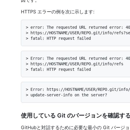
因です。
HTTPS エラーの例を次に示します:
> 
error: The requested URL returned error: 4
> 
https://HOSTNAME/USER/REPO.git/info/refs?s
> 
fatal: HTTP request failed
> 
Error: The requested URL returned error: 4
> 
https://HOSTNAME/USER/REPO.git/info/refs
> 
fatal: HTTP request failed
> 
Error: https://HOSTNAME/USER/REPO.git/info
> 
update-server-info on the server?
使用している Git のバージョンを確認す
GitHubと対話するために必要な最小の Git バージョ