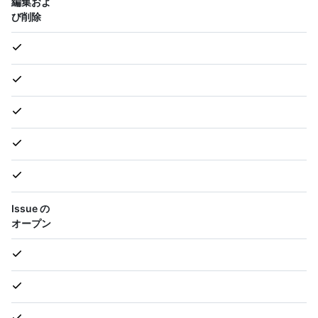
編集およ
び削除
Issue の
オープン