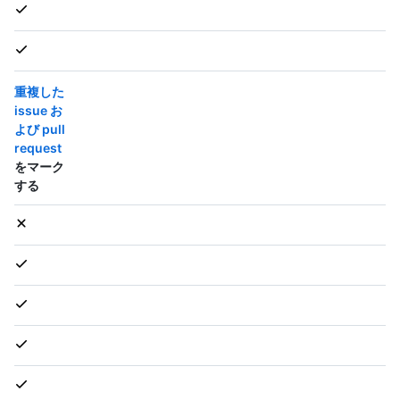
重複した
issue お
よび pull
request
をマーク
する