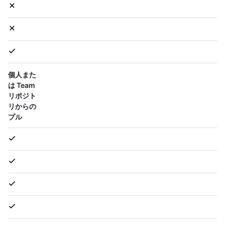
個人また
は Team
リポジト
リからの
プル