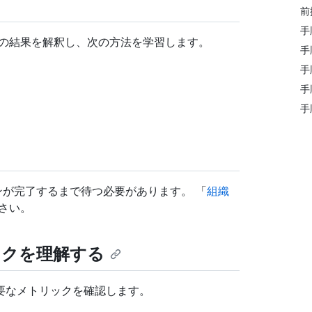
前
手
価の結果を解釈し、次の方法を学習します。
手
手
手
手
、スキャンが完了するまで待つ必要があります。 「
組織
さい。
ックを理解する
要なメトリックを確認します。