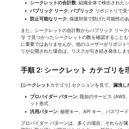
シークレットの合計数
: 組織全体で検出された
パブリック リーク
:
パブリック
リポジトリで見
防止可能なリーク
: 保護対策で防げた可能性の
また、シークレットの合計数からパブリック リー
リ
で見つかったシークレットの数を確認することも
に重要ではありませんが、他のユーザーがリポジト
リが公開された場合は、リスクが引き続き発生しま
手順 2: シークレット カテゴリ
[シークレット
カテゴリ] セクションを見て、
漏洩し
プロバイダー パターン
: 既知のサービス (AWS、
ット形式
汎用パターン
: 秘密キー、API キー、パスワ
プロバイダー パターンは、多くの場合、それらが