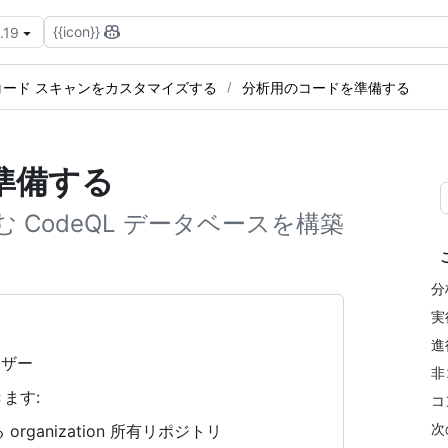
{{icon}}
.19
コード スキャンをカスタマイズする
分析用のコードを準備する
を準備する
CodeQL データベースを構築
分
実行
進
ーザー
非
ます:
コ
次
rganization 所有リポジトリ