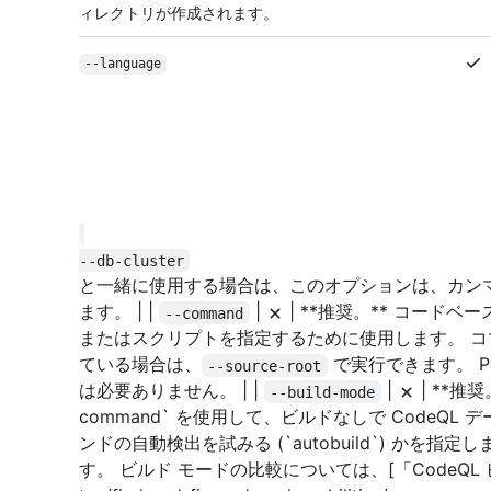
ィレクトリが作成されます。
--language
--db-cluster
と一緒に使用する場合は、このオプションは、カン
ます。 | |
|
| **推奨。** コード
--command
またはスクリプトを指定するために使用します。 
ている場合は、
で実行できます。 Pyth
--source-root
は必要ありません。 | |
|
| **推奨
--build-mode
command` を使用して、ビルドなしで CodeQL デ
ンドの自動検出を試みる (`autobuild`) かを
す。 ビルド モードの比較については、[「CodeQL ビルド 