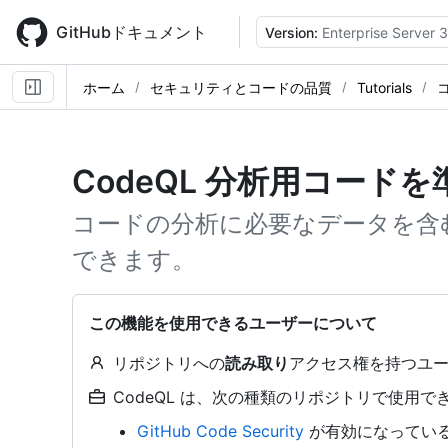
Skip
to
GitHubドキュメント
Version:
Enterprise Server 3
main
content
ホーム
セキュリティとコードの品質
Tutorials
CodeQL 分析用コード
コードの分析に必要なデータを含む 
できます。
この機能を使用できるユーザーについて
リポジトリへの
読み取り
アクセス権を持つユ
CodeQL は、次の種類のリポジトリで使用でき
GitHub Code Security
が有効になっている o