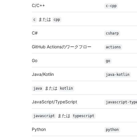
C/C++
c-cpp
または
c
cpp
C#
csharp
GitHub Actionsのワークフロー
actions
Go
go
Java/Kotlin
java-kotlin
または
java
kotlin
JavaScript/TypeScript
javascript-typ
または
javascript
typescript
Python
python