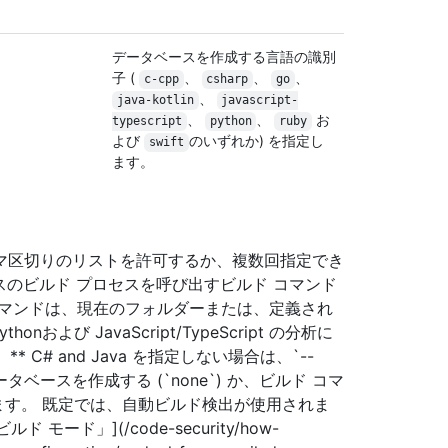
データベースを作成する言語の識別
子 (
、
、
、
c-cpp
csharp
go
、
java-kotlin
javascript-
、
、
お
typescript
python
ruby
よび
のいずれか) を指定し
swift
ます。
マ区切りのリストを許可するか、複数回指定でき
ベースのビルド プロセスを呼び出すビルド コマンド
コマンドは、現在のフォルダーまたは、定義され
onおよび JavaScript/TypeScript の分析に
。** C# and Java を指定しない場合は、`--
ータベースを作成する (`none`) か、ビルド コマ
指定します。 既定では、自動ビルド検出が使用されま
モード」](/code-security/how-