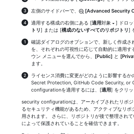
左側のサイドバーで、
[Advanced Security C
適用する構成の右側にある [
適用
対象
] ドロ
トリ
] または [
構成のないすべてのリポジトリ
]
確認ダイアログのオプションで、新しく作成されたリポジト
を、それぞれの可視性に応じて自動的に適用す
ウン メニューを選んでから、
[Public]
と
[Priva
ます。
ライセンス消費に変更がどのように影響するかの
Secret Protection, GitHub Code Security, or
configurationを適用するには、[
適用
] をクリ
security configurationは、アーカイブされたリポジ
るセキュリティ機能があるため、アクティブなリポ
用されます。 さらに、リポジトリが後で整理されていない場合は
によって保護されていることを確信できます。