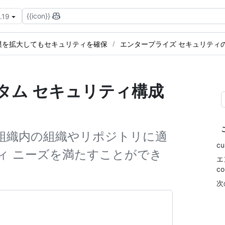
{{icon}}
.19
模を拡大してもセキュリティを確保
エンタープライズ セキュリティ
るカスタム セキュリティ構成
rationを組織内の組織やリポジトリに適
cu
ィ ニーズを満たすことができ
エ
co
次