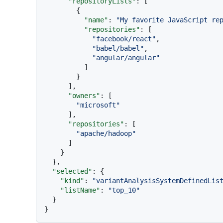
"repositoryLists"
:
[
{
"name"
:
"My favorite JavaScript re
"repositories"
:
[
"facebook/react"
,
"babel/babel"
,
"angular/angular"
]
}
]
,
"owners"
:
[
"microsoft"
]
,
"repositories"
:
[
"apache/hadoop"
]
}
}
,
"selected"
:
{
"kind"
:
"variantAnalysisSystemDefinedLis
"listName"
:
"top_10"
}
}