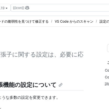
{{icon}}
.19
ードの脆弱性を見つけて修正する
VS Code からのスキャン
設定
 Code 拡張子に関する設定は、必要に応
C
C
ode拡張機能の設定について
詳
は、次のような多数の設定を変更できます。
ン。