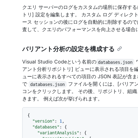
クエリ サーバーのログをカスタムの場所に保存するに
トリ] 設定を編集します。 カスタム ログ ディレ
ース セッションの後にログを自動的に削除するので
査して、クエリのパフォーマンスを向上させる場合
バリアント分析の設定を構成する
Visual Studio Codeという名前の
databases.json
アント分析リポジトリ] ビューに表示される項目を
ューに表示されるすべての項目の JSON 表記が含ま
で
ファイルを開くには、[バリアン
databases.json
コンをクリックします。 その後、リポジトリ、組
きます。 例えば次が挙げられます。
{
"version"
:
1
,
"databases"
:
{
"variantAnalysis"
:
{