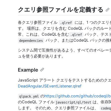
クエリ参照ファイルを定義する
各クエリ参照ファイル
には、1 つのクエリ
.qlref
す。 場所は、クエリを含む CodeQL パックのル
常、これは、CodeQLを含む
パック、テスト
.qlref
パック、またはCodeQL パックの
dependencies
システム間で互換性があるよう、すべてのオペレー
ュを使う必要があります。
Example
JavaScript アラート クエリをテストするための
DeadAngularJSEventListener.qlref
の
https://github.com/github/codeql/b
qlpack.yml
のCodeQL ファイル
は、依存
javascript/ql/test
します。 そのため、クエリ参照ファイルは、
codeq