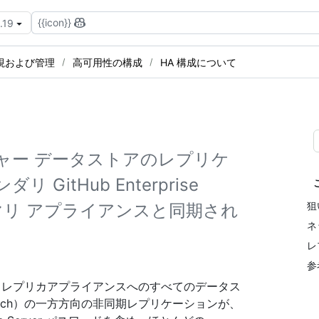
{{icon}}
.19
視および管理
高可用性の構成
HA 構成について
ャー データストアのレプリケ
itHub Enterprise
狙
イマリ アプライアンスと同期され
ネ
レ
参
イマリからレプリカアプライアンスへのすべてのデータス
csearch）の一方方向の非同期レプリケーションが、