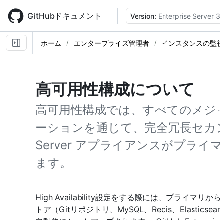
Skip
to
GitHubドキュメント
Version:
Enterprise Server 3
main
content
ホーム
エンタープライズ管理者
インスタンスの監
高可用性構成について
高可用性構成では、すべてのメジ
ーションを通じて、完全冗長セカンダリ G
Server アプライアンスがプラ
ます。
High Availability設定をする際には、プラ
トア（Gitリポジトリ、MySQL、Redis、Elasti