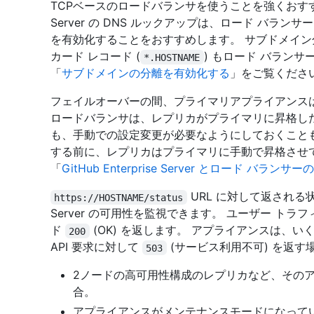
TCPベースのロードバランサを使うことを強くおすすめします
Server の DNS ルックアップは、ロード バランサーを指
を有効化することをおすすめします。 サブドメイ
カード レコード (
) もロード バラン
*.HOSTNAME
「
サブドメインの分離を有効化する
」をご覧くださ
フェイルオーバーの間、プライマリアプライアンス
ロードバランサは、レプリカがプライマリに昇格し
も、手動での設定変更が必要なようにしておくこと
する前に、レプリカはプライマリに手動で昇格させ
「
GitHub Enterprise Server とロード バランサ
URL に対して返される状態
https://HOSTNAME/status
Server の可用性を監視できます。 ユーザー ト
ド
(OK) を返します。 アプライアンスは、いく
200
API 要求に対して
(サービス利用不可) を返す
503
2ノードの高可用性構成のレプリカなど、その
合。
アプライアンスがメンテナンスモードになって