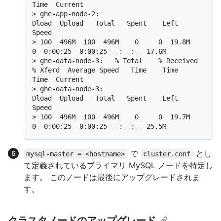
Time  Current
> 
ghe-app-node-2:                                  
Dload  Upload   Total   Spent    Left  
Speed
> 
100  496M  100  496M    0     0  19.8M      
0  0:00:25  0:00:25 --:--:-- 17.6M
> 
ghe-data-node-3:   % Total    % Received 
% Xferd  Average Speed   Time    Time     
Time  Current
> 
ghe-data-node-3:                                  
Dload  Upload   Total   Spent    Left  
Speed
> 
100  496M  100  496M    0     0  19.7M      
0  0:00:25  0:00:25 --:--:-- 25.5M
で
とし
mysql-master = <hostname>
cluster.conf
て定義されているプライマリ MySQL ノードを特定し
ます。 このノードは最後にアップグレードされま
す。
クラスタノードのアップグレード