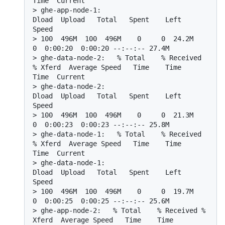
Time  Current
> 
ghe-app-node-1:                                  
Dload  Upload   Total   Spent    Left  
Speed
> 
100  496M  100  496M    0     0  24.2M      
0  0:00:20  0:00:20 --:--:-- 27.4M
> 
ghe-data-node-2:   % Total    % Received 
% Xferd  Average Speed   Time    Time     
Time  Current
> 
ghe-data-node-2:                                  
Dload  Upload   Total   Spent    Left  
Speed
> 
100  496M  100  496M    0     0  21.3M      
0  0:00:23  0:00:23 --:--:-- 25.8M
> 
ghe-data-node-1:   % Total    % Received 
% Xferd  Average Speed   Time    Time     
Time  Current
> 
ghe-data-node-1:                                  
Dload  Upload   Total   Spent    Left  
Speed
> 
100  496M  100  496M    0     0  19.7M      
0  0:00:25  0:00:25 --:--:-- 25.6M
> 
ghe-app-node-2:   % Total    % Received % 
Xferd  Average Speed   Time    Time     