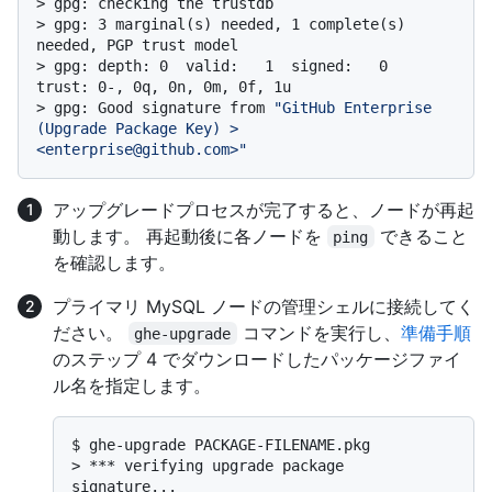
> 
gpg: checking the trustdb
> 
gpg: 3 marginal(s) needed, 1 complete(s) 
needed, PGP trust model
> 
gpg: depth: 0  valid:   1  signed:   0  
trust: 0-, 0q, 0n, 0m, 0f, 1u
> 
gpg: Good signature from 
"GitHub Enterprise 
(Upgrade Package Key) > 
<enterprise@github.com>"
アップグレードプロセスが完了すると、ノードが再起
動します。 再起動後に各ノードを
できること
ping
を確認します。
プライマリ MySQL ノードの管理シェルに接続してく
ださい。
コマンドを実行し、
準備手順
ghe-upgrade
のステップ 4 でダウンロードしたパッケージファイ
ル名を指定します。
$ 
ghe-upgrade PACKAGE-FILENAME.pkg
> 
*** verifying upgrade package 
signature...