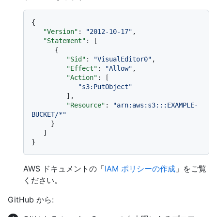
{
"Version"
:
"2012-10-17"
,
"Statement"
:
[
{
"Sid"
:
"VisualEditor0"
,
"Effect"
:
"Allow"
,
"Action"
:
[
"s3:PutObject"
]
,
"Resource"
:
"arn:aws:s3:::EXAMPLE-
BUCKET/*"
}
]
}
AWS ドキュメントの「
IAM ポリシーの作成
」をご覧
ください。
GitHub から: