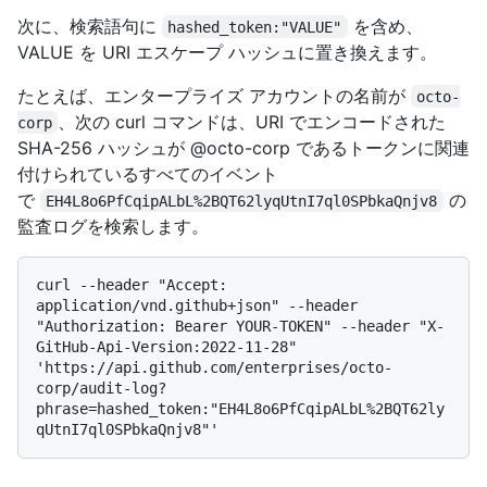
次に、検索語句に
を含め、
hashed_token:"VALUE"
VALUE を URI エスケープ ハッシュに置き換えます。
たとえば、エンタープライズ アカウントの名前が
octo-
、次の curl コマンドは、URI でエンコードされた
corp
SHA-256 ハッシュが @octo-corp であるトークンに関連
付けられているすべてのイベント
で
の
EH4L8o6PfCqipALbL%2BQT62lyqUtnI7ql0SPbkaQnjv8
監査ログを検索します。
curl --header "Accept: 
application/vnd.github+json" --header 
"Authorization: Bearer YOUR-TOKEN" --header "X-
GitHub-Api-Version:2022-11-28" 
'https://api.github.com/enterprises/octo-
corp/audit-log?
phrase=hashed_token:"EH4L8o6PfCqipALbL%2BQT62ly