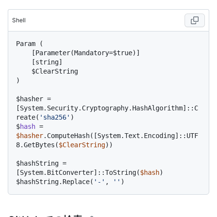
Shell
Param (

    [Parameter(Mandatory=$true)]

    [string]

    $ClearString

$
hasher = 
[System.Security.Cryptography.HashAlgorithm]::C
reate(
'sha256'
)
$
hash
 = 
$hasher
.ComputeHash([System.Text.Encoding]::UTF
8.GetBytes(
$ClearString
))
$
hashString = 
[System.BitConverter]::ToString(
$hash
)
$
hashString.Replace(
'-'
, 
''
)