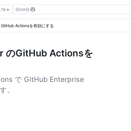
{{icon}}
.19
GitHub Actionsを有効にする
er のGitHub Actionsを
 で GitHub Enterprise
ます。