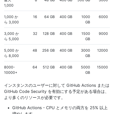
1,000
1,000 か
16
64 GB
400 GB
1000
6000
ら 3,000
GB
3,000 か
32
128 GB
400 GB
1500
9000
ら 5,000
GB
5,000 か
48
256 GB
400 GB
3000
12000
ら 8,000
GB
8000-
64
512 GB
400 GB
5000
15000
10000+
GB
インスタンスのユーザーに対して GitHub Actions または
GitHub Code Security を有効にする予定がある場合は、
より多くのリソースが必要です。
GitHub Actions - CPU とメモリの両方を 25% 以上
増やします