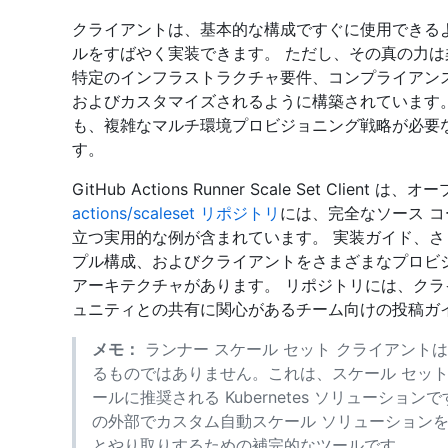
クライアントは、基本的な構成ですぐに使用できる
ルをすばやく実装できます。 ただし、その真の力
特定のインフラストラクチャ要件、コンプライアン
およびカスタマイズされるように構築されています。
も、複雑なマルチ環境プロビジョニング戦略が必要
す。
GitHub Actions Runner Scale Set Clie
actions/scaleset リポジトリ
には、完全なソース 
立つ実用的な例が含まれています。 実装ガイド、さ
プル構成、およびクライアントをさまざまなプロビ
アーキテクチャがあります。 リポジトリには、クラ
ュニティとの共有に関心があるチーム向けの投稿ガ
メモ：
ランナー スケール セット クライアントは、 Actio
るものではありません。これは、スケール セット 
ールに推奨される Kubernetes ソリューションで
の外部でカスタム自動スケール ソリューションを構
とやり取りするための補完的なツールです。