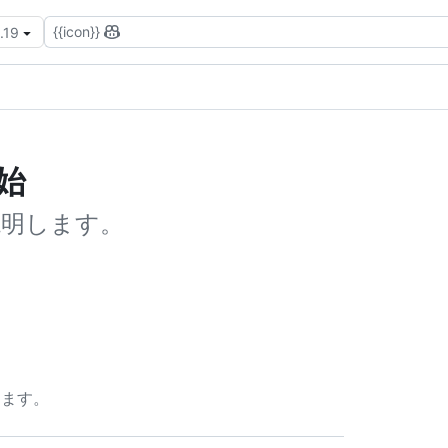
{{icon}}
.19
開始
て説明します。
きます。