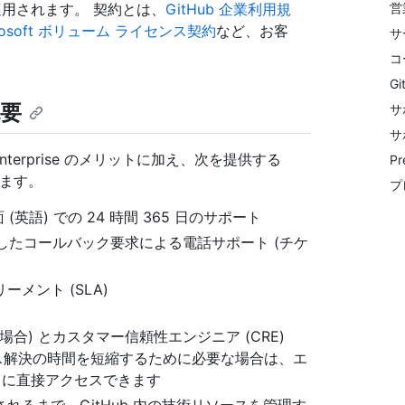
適用されます。 契約とは、
GitHub 企業利用規
営
osoft ボリューム ライセンス契約
など、お客
サ
コ
G
概要
サ
サ
ub Enterprise のメリットに加え、次を提供する
P
きます。
プ
面 (英語) での 24 時間 365 日のサポート
を介したコールバック要求による電話サポート (チケ
メント (SLA)
の場合) とカスタマー信頼性エンジニア (CRE)
は、ケース解決の時間を短縮するために必要な場合は、エ
スに直接アクセスできます