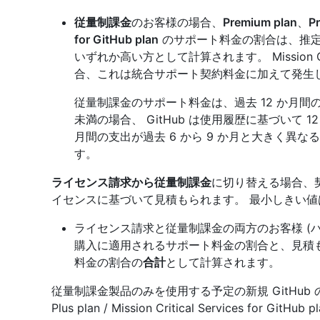
従量制課金
のお客様の場合、
Premium plan
、
P
for GitHub plan
のサポート料金の割合は、推定
いずれか高い方として計算されます。 Mission Critic
合、これは統合サポート契約料金に加えて発生
従量制課金のサポート料金は、過去 12 か月間の
未満の場合、 GitHub は使用履歴に基づいて 1
月間の支出が過去 6 から 9 か月と大きく異なる
す。
ライセンス請求から従量制課金
に切り替える場合、
イセンスに基づいて見積もられます。 最小しきい
ライセンス請求と従量制課金の両方のお客様 (
購入に適用されるサポート料金の割合と、見積
料金の割合の
合計
として計算されます。
従量制課金製品のみを使用する予定の新規 GitHub のお客様
Plus plan / Mission Critical Services f