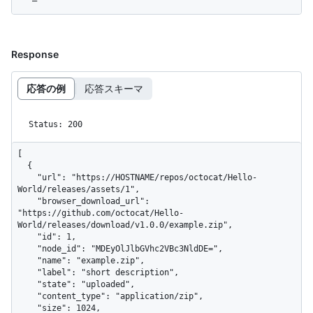
Response
応答の例
応答スキーマ
Status: 200
[

  {

    "url": "https://HOSTNAME/repos/octocat/Hello-
World/releases/assets/1",

    "browser_download_url": 
"https://github.com/octocat/Hello-
World/releases/download/v1.0.0/example.zip",

    "id": 1,

    "node_id": "MDEyOlJlbGVhc2VBc3NldDE=",

    "name": "example.zip",

    "label": "short description",

    "state": "uploaded",

    "content_type": "application/zip",

    "size": 1024,
