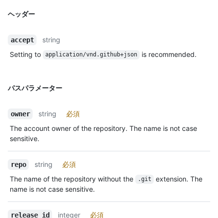
ヘッダー
string
accept
Setting to
is recommended.
application/vnd.github+json
パスパラメーター
string
必須
owner
The account owner of the repository. The name is not case
sensitive.
string
必須
repo
The name of the repository without the
extension. The
.git
name is not case sensitive.
integer
必須
release_id