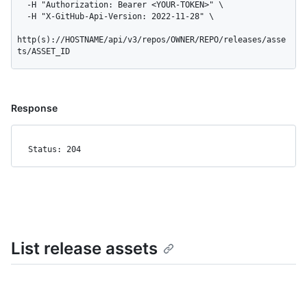
  -H "Authorization: Bearer <YOUR-TOKEN>" \

  -H "X-GitHub-Api-Version: 2022-11-28" \

http(s)://HOSTNAME/api/v3/repos/OWNER/REPO/releases/asse
ts/ASSET_ID
Response
Status: 204
List release assets