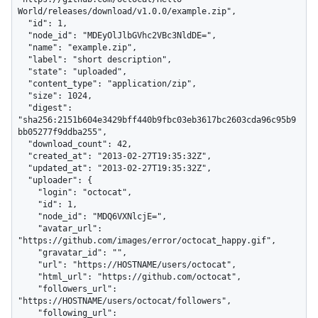
World/releases/download/v1.0.0/example.zip",

  "id": 1,

  "node_id": "MDEyOlJlbGVhc2VBc3NldDE=",

  "name": "example.zip",

  "label": "short description",

  "state": "uploaded",

  "content_type": "application/zip",

  "size": 1024,

  "digest": 
"sha256:2151b604e3429bff440b9fbc03eb3617bc2603cda96c95b9
bb05277f9ddba255",

  "download_count": 42,

  "created_at": "2013-02-27T19:35:32Z",

  "updated_at": "2013-02-27T19:35:32Z",

  "uploader": {

    "login": "octocat",

    "id": 1,

    "node_id": "MDQ6VXNlcjE=",

    "avatar_url": 
"https://github.com/images/error/octocat_happy.gif",

    "gravatar_id": "",

    "url": "https://HOSTNAME/users/octocat",

    "html_url": "https://github.com/octocat",

    "followers_url": 
"https://HOSTNAME/users/octocat/followers",

    "following_url": 