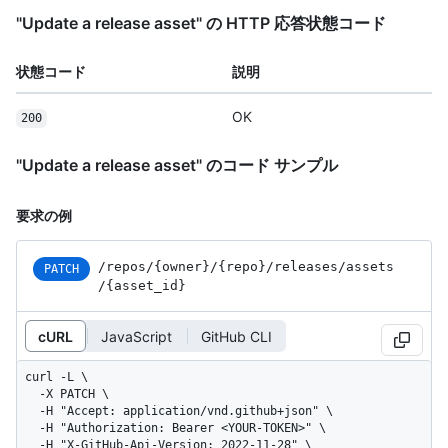
"Update a release asset" の HTTP 応答状態コード
状態コード
説明
OK
200
"Update a release asset" のコード サンプル
要求の例
/repos
/{owner}
/{repo}
/releases
/assets
PATCH
/{asset_
id}
cURL
JavaScript
GitHub CLI
curl -L \

  -X PATCH \

  -H "Accept: application/vnd.github+json" \

  -H "Authorization: Bearer <YOUR-TOKEN>" \

  -H "X-GitHub-Api-Version: 2022-11-28" \
