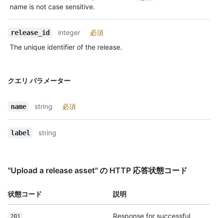
name is not case sensitive.
integer
必須
release_id
The unique identifier of the release.
クエリ パラメーター
string
必須
name
string
label
"Upload a release asset" の HTTP 応答状態コード
状態コード
説明
Response for successful
201