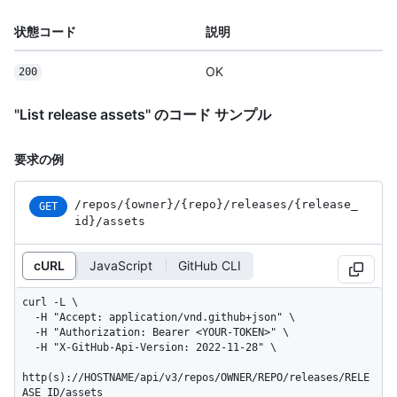
状態コード
説明
OK
200
"List release assets" のコード サンプル
要求の例
/repos
/{owner}
/{repo}
/releases
/{release_
GET
id}
/assets
cURL
JavaScript
GitHub CLI
curl -L \

  -H "Accept: application/vnd.github+json" \

  -H "Authorization: Bearer <YOUR-TOKEN>" \

  -H "X-GitHub-Api-Version: 2022-11-28" \

http(s)://HOSTNAME/api/v3/repos/OWNER/REPO/releases/RELE
ASE_ID/assets