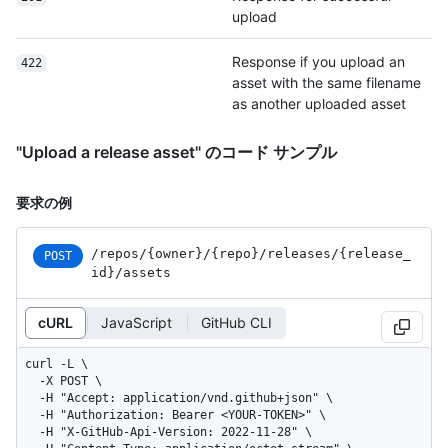
upload
Response if you upload an
422
asset with the same filename
as another uploaded asset
"Upload a release asset" のコード サンプル
要求の例
/repos
/{owner}
/{repo}
/releases
/{release_
POST
id}
/assets
cURL
JavaScript
GitHub CLI
curl -L \

  -X POST \

  -H "Accept: application/vnd.github+json" \

  -H "Authorization: Bearer <YOUR-TOKEN>" \

  -H "X-GitHub-Api-Version: 2022-11-28" \
