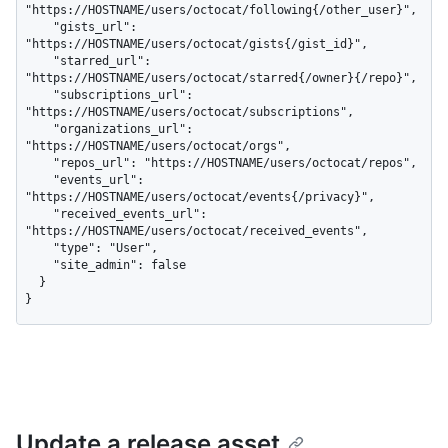
"https://HOSTNAME/users/octocat/following{/other_user}",

    "gists_url": 
"https://HOSTNAME/users/octocat/gists{/gist_id}",

    "starred_url": 
"https://HOSTNAME/users/octocat/starred{/owner}{/repo}",

    "subscriptions_url": 
"https://HOSTNAME/users/octocat/subscriptions",

    "organizations_url": 
"https://HOSTNAME/users/octocat/orgs",

    "repos_url": "https://HOSTNAME/users/octocat/repos",

    "events_url": 
"https://HOSTNAME/users/octocat/events{/privacy}",

    "received_events_url": 
"https://HOSTNAME/users/octocat/received_events",

    "type": "User",

    "site_admin": false

  }

}
Update a release asset