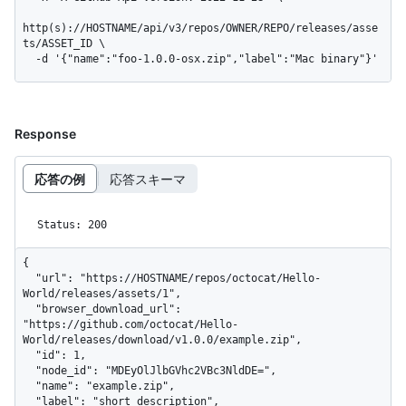
http(s)://HOSTNAME/api/v3/repos/OWNER/REPO/releases/asse
ts/ASSET_ID \

  -d '{"name":"foo-1.0.0-osx.zip","label":"Mac binary"}'
Response
応答の例
応答スキーマ
Status: 200
{

  "url": "https://HOSTNAME/repos/octocat/Hello-
World/releases/assets/1",

  "browser_download_url": 
"https://github.com/octocat/Hello-
World/releases/download/v1.0.0/example.zip",

  "id": 1,

  "node_id": "MDEyOlJlbGVhc2VBc3NldDE=",

  "name": "example.zip",

  "label": "short description",
