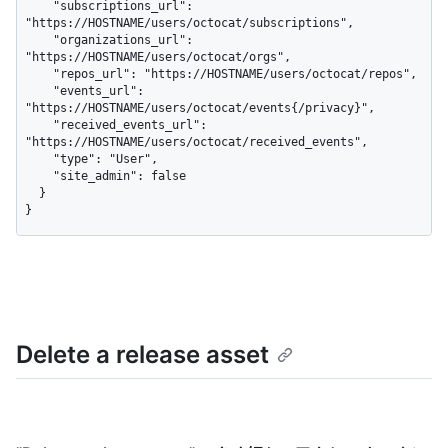
    "subscriptions_url": 
"https://HOSTNAME/users/octocat/subscriptions",

    "organizations_url": 
"https://HOSTNAME/users/octocat/orgs",

    "repos_url": "https://HOSTNAME/users/octocat/repos",

    "events_url": 
"https://HOSTNAME/users/octocat/events{/privacy}",

    "received_events_url": 
"https://HOSTNAME/users/octocat/received_events",

    "type": "User",

    "site_admin": false

  }

}
Delete a release asset