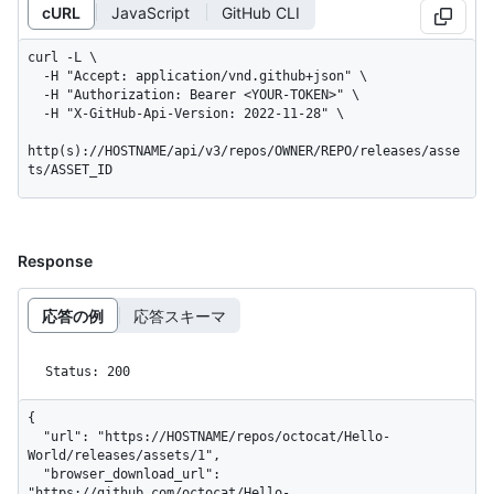
cURL
JavaScript
GitHub CLI
curl -L \

  -H "Accept: application/vnd.github+json" \

  -H "Authorization: Bearer <YOUR-TOKEN>" \

  -H "X-GitHub-Api-Version: 2022-11-28" \

http(s)://HOSTNAME/api/v3/repos/OWNER/REPO/releases/asse
ts/ASSET_ID
Response
応答の例
応答スキーマ
Status: 200
{

  "url": "https://HOSTNAME/repos/octocat/Hello-
World/releases/assets/1",

  "browser_download_url": 
"https://github.com/octocat/Hello-