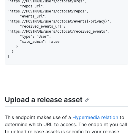
"https://HOSTNAME/users/octocat/orgs",

      "repos_url": 
"https://HOSTNAME/users/octocat/repos",

      "events_url": 
"https://HOSTNAME/users/octocat/events{/privacy}",

      "received_events_url": 
"https://HOSTNAME/users/octocat/received_events",

      "type": "User",

      "site_admin": false

    }

  }

]
Upload a release asset
This endpoint makes use of a
Hypermedia relation
to
determine which URL to access. The endpoint you call
to upload release assets is specific to your release.