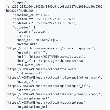
    "digest": 
"sha256:2151b604e3429bff440b9fbc03eb3617bc2603cda96c95b9
bb05277f9ddba255",

    "download_count": 42,

    "created_at": "2013-02-27T19:35:32Z",

    "updated_at": "2013-02-27T19:35:32Z",

    "uploader": {

      "login": "octocat",

      "id": 1,

      "node_id": "MDQ6VXNlcjE=",

      "avatar_url": 
"https://github.com/images/error/octocat_happy.gif",

      "gravatar_id": "",

      "url": "https://HOSTNAME/users/octocat",

      "html_url": "https://github.com/octocat",

      "followers_url": 
"https://HOSTNAME/users/octocat/followers",

      "following_url": 
"https://HOSTNAME/users/octocat/following{/other_user}",

      "gists_url": 
"https://HOSTNAME/users/octocat/gists{/gist_id}",

      "starred_url": 
"https://HOSTNAME/users/octocat/starred{/owner}{/repo}",

      "subscriptions_url": 
"https://HOSTNAME/users/octocat/subscriptions",

      "organizations_url": 