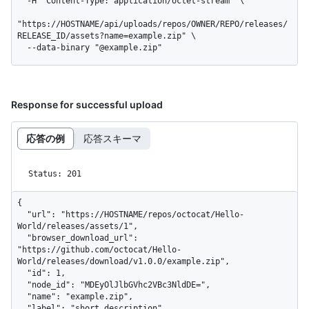
  -H "Content-Type: application/octet-stream" \

"https://HOSTNAME/api/uploads/repos/OWNER/REPO/releases/
RELEASE_ID/assets?name=example.zip" \

  --data-binary "@example.zip"
Response for successful upload
応答の例
応答スキーマ
Status: 201
{

  "url": "https://HOSTNAME/repos/octocat/Hello-
World/releases/assets/1",

  "browser_download_url": 
"https://github.com/octocat/Hello-
World/releases/download/v1.0.0/example.zip",

  "id": 1,

  "node_id": "MDEyOlJlbGVhc2VBc3NldDE=",

  "name": "example.zip",

  "label": "short description",
