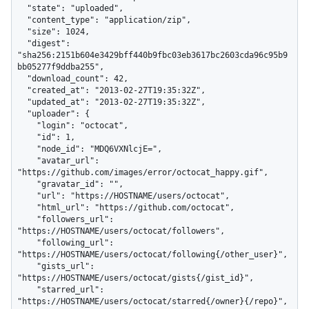
  "state": "uploaded",

  "content_type": "application/zip",

  "size": 1024,

  "digest": 
"sha256:2151b604e3429bff440b9fbc03eb3617bc2603cda96c95b9
bb05277f9ddba255",

  "download_count": 42,

  "created_at": "2013-02-27T19:35:32Z",

  "updated_at": "2013-02-27T19:35:32Z",

  "uploader": {

    "login": "octocat",

    "id": 1,

    "node_id": "MDQ6VXNlcjE=",

    "avatar_url": 
"https://github.com/images/error/octocat_happy.gif",

    "gravatar_id": "",

    "url": "https://HOSTNAME/users/octocat",

    "html_url": "https://github.com/octocat",

    "followers_url": 
"https://HOSTNAME/users/octocat/followers",

    "following_url": 
"https://HOSTNAME/users/octocat/following{/other_user}",

    "gists_url": 
"https://HOSTNAME/users/octocat/gists{/gist_id}",

    "starred_url": 
"https://HOSTNAME/users/octocat/starred{/owner}{/repo}",
