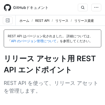
Skip
to
GitHubドキュメント
main
content
ホーム
REST API
リリース
リリース資産
名
名
名
名
名
名
名
名
名
名
名
名
名
前,
前,
前,
前,
前,
前,
前,
前,
前,
前,
前,
前,
前,
REST API はバージョン化されました。
詳細については、
タ
タ
タ
タ
タ
タ
タ
タ
タ
タ
タ
タ
タ
「
API のバージョン管理について
」を参照してください。
イ
イ
イ
イ
イ
イ
イ
イ
イ
イ
イ
イ
イ
プ,
プ,
プ,
プ,
プ,
プ,
プ,
プ,
プ,
プ,
プ,
プ,
プ,
説
説
説
説
説
説
説
説
説
説
説
説
説
リリース アセット用 REST
明
明
明
明
明
明
明
明
明
明
明
明
明
API エンドポイント
REST API を使って、リリース アセット
を管理します。