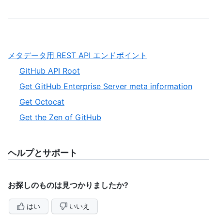
,
メタデータ用 REST API エンドポイント
1
,
GitHub API Root
of
1
,
Get GitHub Enterprise Server meta information
1
of
2
,
Get Octocat
4
of
3
,
Get the Zen of GitHub
4
of
4
4
of
4
ヘルプとサポート
お探しのものは見つかりましたか?
はい
いいえ