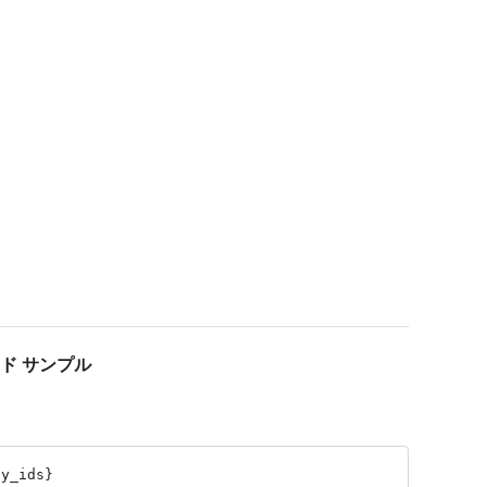
のコード サンプル
ey_ids}