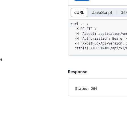
cURL
JavaScript
Git
curl -L \

  -X DELETE \

  -H "Accept: application/vnd.github+json" \

  -H "Authorization: Bearer <YOUR-TOKEN>" \

  -H "X-GitHub-Api-Version: 2022-11-28" \

  http(s)://HOSTNAME/api/v3
d.
Response
Status: 204