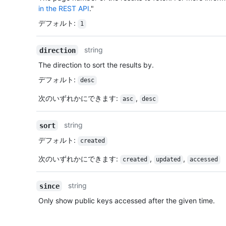
in the REST API
."
デフォルト
:
1
string
direction
The direction to sort the results by.
デフォルト
:
desc
次のいずれかにできます
:
,
asc
desc
string
sort
デフォルト
:
created
次のいずれかにできます
:
,
,
created
updated
accessed
string
since
Only show public keys accessed after the given time.