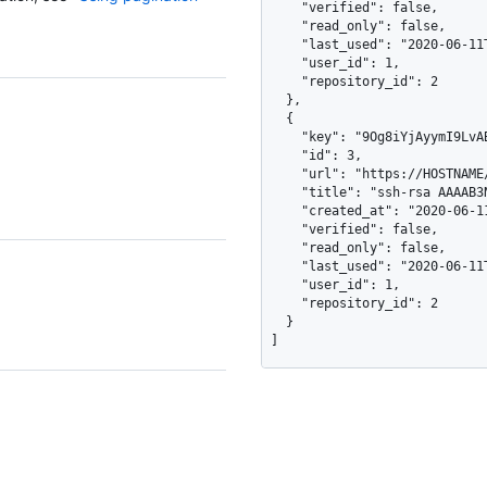
    "verified": false,

    "read_only": false,

    "last_used": "2020-06-11T22:31:57Z",

    "user_id": 1,

    "repository_id": 2

  },

  {

    "key": "9Og8iYjAyymI9LvABpJerYrMxURPc8r+dB7TJyvv1234",

    "id": 3,

    "url": "https://HOSTNAME/user/keys/2",

    "title": "ssh-rsa AAAAB3NzaC1yc2EAAA",

    "created_at": "2020-06-11T21:31:57Z",

    "verified": false,

    "read_only": false,

    "last_used": "2020-06-11T22:31:57Z",

    "user_id": 1,

    "repository_id": 2

  }

]