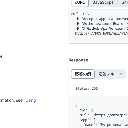
cURL
JavaScript
Git
curl -L \

  -H "Accept: application/vnd.github+json" \

  -H "Authorization: Bearer <YOUR-TOKEN>" \

  -H "X-GitHub-Api-Version: 2022-11-28" \

  http(s)://HOSTNAME/api/v3
d.
Response
応答の例
応答スキーマ
Status: 200
rmation, see "
Using
[

  {

    "id": 2,

    "url": "https://enterprise.octocat.com/api/v3/authorizations/2",

    "app": {

      "name": "My personal access token",
