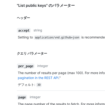
"List public keys" のパラメーター
ヘッダー
string
accept
Setting to
is recommende
application/vnd.github+json
クエリ パラメーター
integer
per_page
The number of results per page (max 100). For more info
pagination in the REST API
."
デフォルト
:
30
integer
page
The page number of the results to fetch. For more inform