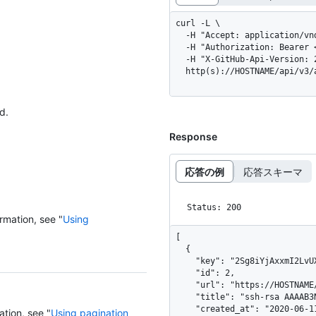
curl -L \

  -H "Accept: application/vnd.github+json" \

  -H "Authorization: Bearer <YOUR-TOKEN>" \

  -H "X-GitHub-Api-Version: 2022-11-28" \

  http(s)://HOSTNAME/api/v3
d.
Response
応答の例
応答スキーマ
Status: 200
rmation, see "
Using
[

  {

    "key": "2Sg8iYjAxxmI2LvUXpJjkYrMxURPc8r+dB7TJyvv1234",

    "id": 2,

    "url": "https://HOSTNAME/user/keys/2",

    "title": "ssh-rsa AAAAB3NzaC1yc2EAAA",

    "created_at": "2020-06-11T21:31:57Z",

ation, see "
Using pagination