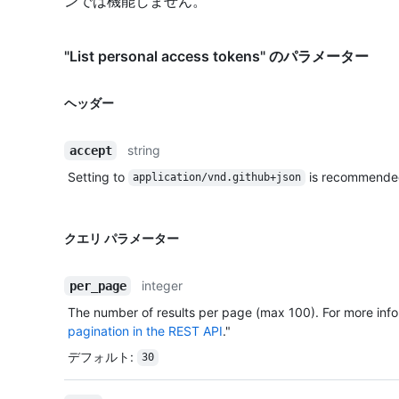
ンでは機能しません。
"List personal access tokens" のパラメーター
ヘッダー
string
accept
Setting to
is recommende
application/vnd.github+json
クエリ パラメーター
integer
per_page
The number of results per page (max 100). For more info
pagination in the REST API
."
デフォルト
:
30