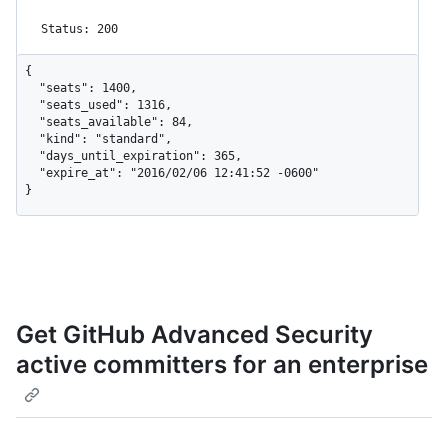
Status: 200
{

  "seats": 1400,

  "seats_used": 1316,

  "seats_available": 84,

  "kind": "standard",

  "days_until_expiration": 365,

  "expire_at": "2016/02/06 12:41:52 -0600"

}
Get GitHub Advanced Security
active committers for an enterprise