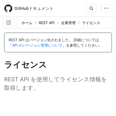
Skip
to
GitHubドキュメント
main
content
ホーム
REST API
企業管理
ライセンス
名
名
名
前,
前,
前,
REST API はバージョン化されました。
詳細については、
タ
タ
タ
「
API のバージョン管理について
」を参照してください。
イ
イ
イ
プ,
プ,
プ,
説
説
説
ライセンス
明
明
明
REST API を使用してライセンス情報を
取得します。