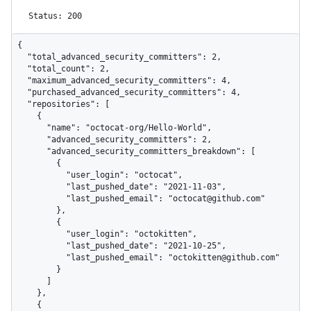
Status: 200
{

  "total_advanced_security_committers": 2,

  "total_count": 2,

  "maximum_advanced_security_committers": 4,

  "purchased_advanced_security_committers": 4,

  "repositories": [

    {

      "name": "octocat-org/Hello-World",

      "advanced_security_committers": 2,

      "advanced_security_committers_breakdown": [

        {

          "user_login": "octocat",

          "last_pushed_date": "2021-11-03",

          "last_pushed_email": "octocat@github.com"

        },

        {

          "user_login": "octokitten",

          "last_pushed_date": "2021-10-25",

          "last_pushed_email": "octokitten@github.com"

        }

      ]

    },

    {
