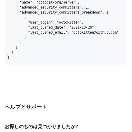
      "name": "octocat-org/server",

      "advanced_security_committers": 1,

      "advanced_security_committers_breakdown": [

        {

          "user_login": "octokitten",

          "last_pushed_date": "2021-10-26",

          "last_pushed_email": "octokitten@github.com"

        }

      ]

    }

  ]

}
ヘルプとサポート
お探しのものは見つかりましたか?