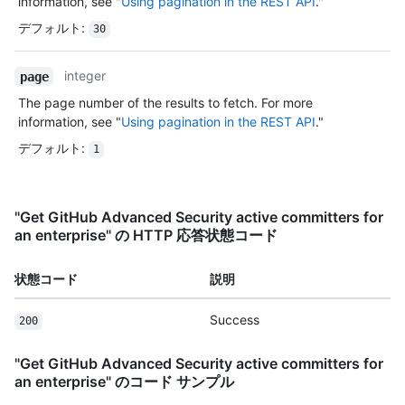
information, see "
Using pagination in the REST API
."
デフォルト
:
30
integer
page
The page number of the results to fetch. For more
information, see "
Using pagination in the REST API
."
デフォルト
:
1
"Get GitHub Advanced Security active committers for
an enterprise" の HTTP 応答状態コード
状態コード
説明
Success
200
"Get GitHub Advanced Security active committers for
an enterprise" のコード サンプル