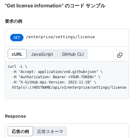
"Get license information" のコード サンプル
要求の例
/enterprise
/settings
/license
GET
cURL
JavaScript
GitHub CLI
curl -L \

  -H "Accept: application/vnd.github+json" \

  -H "Authorization: Bearer <YOUR-TOKEN>" \

  -H "X-GitHub-Api-Version: 2022-11-28" \

  http(s)://HOSTNAME/api/v3/enterprise/settings/license
Response
応答の例
応答スキーマ