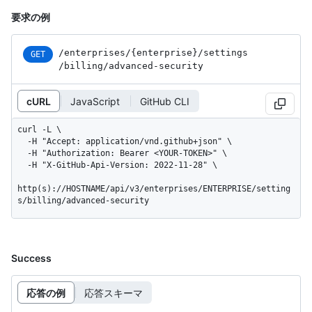
要求の例
/enterprises
/{enterprise}
/settings
GET
/billing
/advanced-security
cURL
JavaScript
GitHub CLI
curl -L \

  -H "Accept: application/vnd.github+json" \

  -H "Authorization: Bearer <YOUR-TOKEN>" \

  -H "X-GitHub-Api-Version: 2022-11-28" \

http(s)://HOSTNAME/api/v3/enterprises/ENTERPRISE/setting
s/billing/advanced-security
Success
応答の例
応答スキーマ