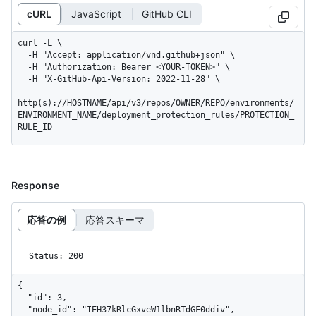
cURL
JavaScript
GitHub CLI
curl -L \

  -H "Accept: application/vnd.github+json" \

  -H "Authorization: Bearer <YOUR-TOKEN>" \

  -H "X-GitHub-Api-Version: 2022-11-28" \

http(s)://HOSTNAME/api/v3/repos/OWNER/REPO/environments/
ENVIRONMENT_NAME/deployment_protection_rules/PROTECTION_
RULE_ID
Response
応答の例
応答スキーマ
Status: 200
{

  "id": 3,

  "node_id": "IEH37kRlcGxveW1lbnRTdGF0ddiv",
