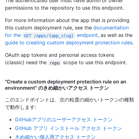
The authenticated user must have admin or owner
permissions to the repository to use this endpoint.
For more information about the app that is providing
this custom deployment rule, see the
documentation
for the
endpoint
, as well as the
GET /apps/{app_slug}
guide to creating custom deployment protection rules
.
OAuth app tokens and personal access tokens
(classic) need the
scope to use this endpoint.
repo
"Create a custom deployment protection rule on an
environment" のきめ細かいアクセス トークン
このエンドポイントは、次の粒度の細かいトークンの種類
で動作します
:
GitHubアプリのユーザーアクセス トークン
GitHub アプリ インストール アクセス トークン
きめ細かい個人用アクセス トークン