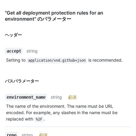
"Get all deployment protection rules for an
environment" のパラメーター
ヘッダー
string
accept
Setting to
is recommended.
application/vnd.github+json
パスパラメーター
string
必須
environment_name
The name of the environment. The name must be URL
encoded. For example, any slashes in the name must be
replaced with
.
%2F
string
必須
repo