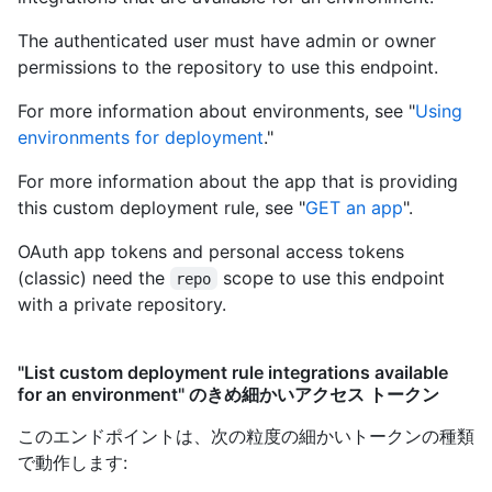
The authenticated user must have admin or owner
permissions to the repository to use this endpoint.
For more information about environments, see "
Using
environments for deployment
."
For more information about the app that is providing
this custom deployment rule, see "
GET an app
".
OAuth app tokens and personal access tokens
(classic) need the
scope to use this endpoint
repo
with a private repository.
"List custom deployment rule integrations available
for an environment" のきめ細かいアクセス トークン
このエンドポイントは、次の粒度の細かいトークンの種類
で動作します
: