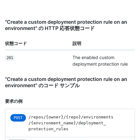
"Create a custom deployment protection rule on an
environment" の HTTP 応答状態コード
状態コード
説明
The enabled custom
201
deployment protection rule
"Create a custom deployment protection rule on an
environment" のコード サンプル
要求の例
/repos
/{owner}
/{repo}
/environments
POST
/{environment_
name}
/deployment_
protection_
rules