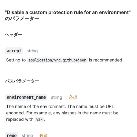
"Disable a custom protection rule for an environment"
のパラメーター
ヘッダー
string
accept
Setting to
is recommended.
application/vnd.github+json
パスパラメーター
string
必須
environment_name
The name of the environment. The name must be URL
encoded. For example, any slashes in the name must be
replaced with
.
%2F
string
必須
repo