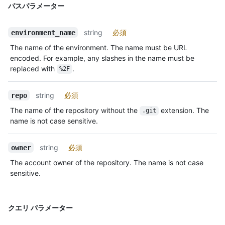
パスパラメーター
string
必須
environment_name
The name of the environment. The name must be URL
encoded. For example, any slashes in the name must be
replaced with
.
%2F
string
必須
repo
The name of the repository without the
extension. The
.git
name is not case sensitive.
string
必須
owner
The account owner of the repository. The name is not case
sensitive.
クエリ パラメーター