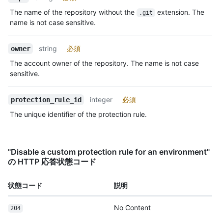
The name of the repository without the
extension. The
.git
name is not case sensitive.
string
必須
owner
The account owner of the repository. The name is not case
sensitive.
integer
必須
protection_rule_id
The unique identifier of the protection rule.
"Disable a custom protection rule for an environment"
の HTTP 応答状態コード
状態コード
説明
No Content
204