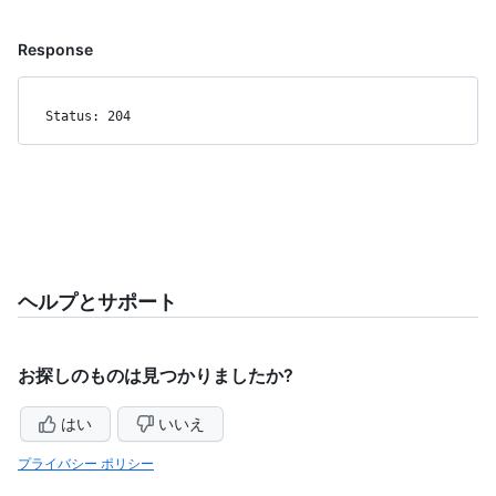
Response
Status: 204
ヘルプとサポート
お探しのものは見つかりましたか?
はい
いいえ
プライバシー ポリシー