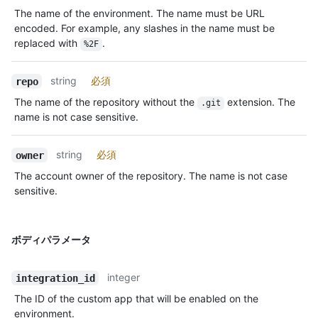
The name of the environment. The name must be URL
encoded. For example, any slashes in the name must be
replaced with
.
%2F
string
必須
repo
The name of the repository without the
extension. The
.git
name is not case sensitive.
string
必須
owner
The account owner of the repository. The name is not case
sensitive.
ボディパラメータ
integer
integration_id
The ID of the custom app that will be enabled on the
environment.