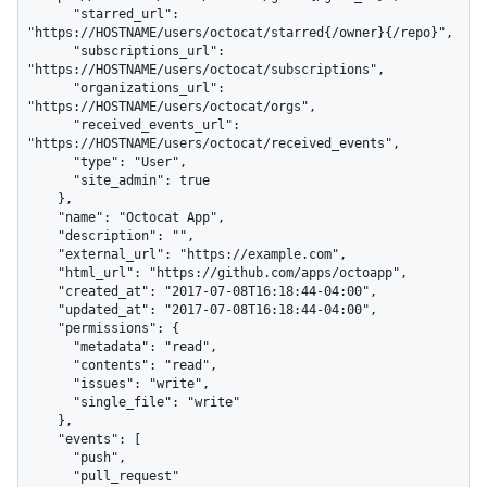
      "starred_url": 
"https://HOSTNAME/users/octocat/starred{/owner}{/repo}",

      "subscriptions_url": 
"https://HOSTNAME/users/octocat/subscriptions",

      "organizations_url": 
"https://HOSTNAME/users/octocat/orgs",

      "received_events_url": 
"https://HOSTNAME/users/octocat/received_events",

      "type": "User",

      "site_admin": true

    },

    "name": "Octocat App",

    "description": "",

    "external_url": "https://example.com",

    "html_url": "https://github.com/apps/octoapp",

    "created_at": "2017-07-08T16:18:44-04:00",

    "updated_at": "2017-07-08T16:18:44-04:00",

    "permissions": {

      "metadata": "read",

      "contents": "read",

      "issues": "write",

      "single_file": "write"

    },

    "events": [

      "push",

      "pull_request"
