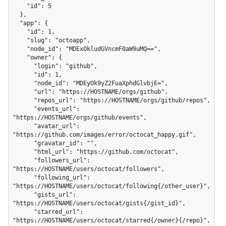
    "id": 5

  },

  "app": {

    "id": 1,

    "slug": "octoapp",

    "node_id": "MDExOkludGVncmF0aW9uMQ==",

    "owner": {

      "login": "github",

      "id": 1,

      "node_id": "MDEyOk9yZ2FuaXphdGlvbjE=",

      "url": "https://HOSTNAME/orgs/github",

      "repos_url": "https://HOSTNAME/orgs/github/repos",

      "events_url": 
"https://HOSTNAME/orgs/github/events",

      "avatar_url": 
"https://github.com/images/error/octocat_happy.gif",

      "gravatar_id": "",

      "html_url": "https://github.com/octocat",

      "followers_url": 
"https://HOSTNAME/users/octocat/followers",

      "following_url": 
"https://HOSTNAME/users/octocat/following{/other_user}",

      "gists_url": 
"https://HOSTNAME/users/octocat/gists{/gist_id}",

      "starred_url": 
"https://HOSTNAME/users/octocat/starred{/owner}{/repo}",
