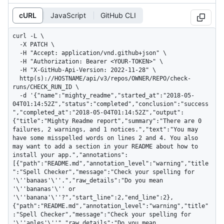
cURL
JavaScript
GitHub CLI
curl -L \

  -X PATCH \

  -H "Accept: application/vnd.github+json" \

  -H "Authorization: Bearer <YOUR-TOKEN>" \

  -H "X-GitHub-Api-Version: 2022-11-28" \

  http(s)://HOSTNAME/api/v3/repos/OWNER/REPO/check-
runs/CHECK_RUN_ID \

  -d '{"name":"mighty_readme","started_at":"2018-05-
04T01:14:52Z","status":"completed","conclusion":"success
","completed_at":"2018-05-04T01:14:52Z","output":
{"title":"Mighty Readme report","summary":"There are 0 
failures, 2 warnings, and 1 notices.","text":"You may 
have some misspelled words on lines 2 and 4. You also 
may want to add a section in your README about how to 
install your app.","annotations":
[{"path":"README.md","annotation_level":"warning","title
":"Spell Checker","message":"Check your spelling for 
'\''banaas'\''.","raw_details":"Do you mean 
'\''bananas'\'' or 
'\''banana'\''?","start_line":2,"end_line":2},
{"path":"README.md","annotation_level":"warning","title"
:"Spell Checker","message":"Check your spelling for 
'\''aples'\''","raw_details":"Do you mean 