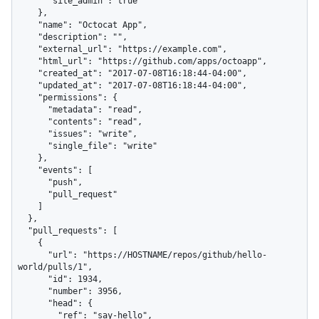
      "site_admin": true

    },

    "name": "Octocat App",

    "description": "",

    "external_url": "https://example.com",

    "html_url": "https://github.com/apps/octoapp",

    "created_at": "2017-07-08T16:18:44-04:00",

    "updated_at": "2017-07-08T16:18:44-04:00",

    "permissions": {

      "metadata": "read",

      "contents": "read",

      "issues": "write",

      "single_file": "write"

    },

    "events": [

      "push",

      "pull_request"

    ]

  },

  "pull_requests": [

    {

      "url": "https://HOSTNAME/repos/github/hello-
world/pulls/1",

      "id": 1934,

      "number": 3956,

      "head": {

        "ref": "say-hello",
