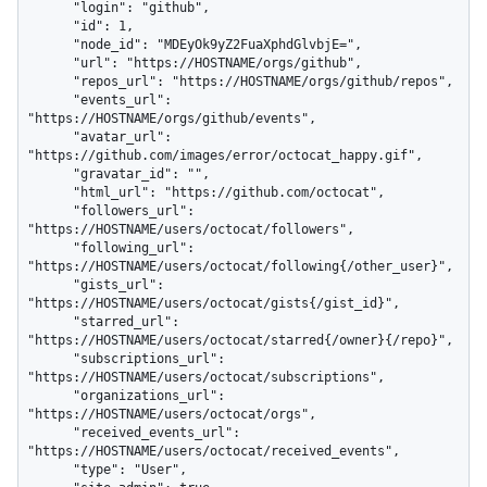
      "login": "github",

      "id": 1,

      "node_id": "MDEyOk9yZ2FuaXphdGlvbjE=",

      "url": "https://HOSTNAME/orgs/github",

      "repos_url": "https://HOSTNAME/orgs/github/repos",

      "events_url": 
"https://HOSTNAME/orgs/github/events",

      "avatar_url": 
"https://github.com/images/error/octocat_happy.gif",

      "gravatar_id": "",

      "html_url": "https://github.com/octocat",

      "followers_url": 
"https://HOSTNAME/users/octocat/followers",

      "following_url": 
"https://HOSTNAME/users/octocat/following{/other_user}",

      "gists_url": 
"https://HOSTNAME/users/octocat/gists{/gist_id}",

      "starred_url": 
"https://HOSTNAME/users/octocat/starred{/owner}{/repo}",

      "subscriptions_url": 
"https://HOSTNAME/users/octocat/subscriptions",

      "organizations_url": 
"https://HOSTNAME/users/octocat/orgs",

      "received_events_url": 
"https://HOSTNAME/users/octocat/received_events",

      "type": "User",
