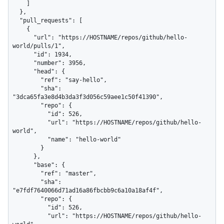
    ]

  },

  "pull_requests": [

    {

      "url": "https://HOSTNAME/repos/github/hello-
world/pulls/1",

      "id": 1934,

      "number": 3956,

      "head": {

        "ref": "say-hello",

        "sha": 
"3dca65fa3e8d4b3da3f3d056c59aee1c50f41390",

        "repo": {

          "id": 526,

          "url": "https://HOSTNAME/repos/github/hello-
world",

          "name": "hello-world"

        }

      },

      "base": {

        "ref": "master",

        "sha": 
"e7fdf7640066d71ad16a86fbcbb9c6a10a18af4f",

        "repo": {

          "id": 526,

          "url": "https://HOSTNAME/repos/github/hello-