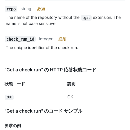
string
必須
repo
The name of the repository without the
extension. The
.git
name is not case sensitive.
integer
必須
check_run_id
The unique identifier of the check run.
"Get a check run" の HTTP 応答状態コード
状態コード
説明
OK
200
"Get a check run" のコード サンプル
要求の例