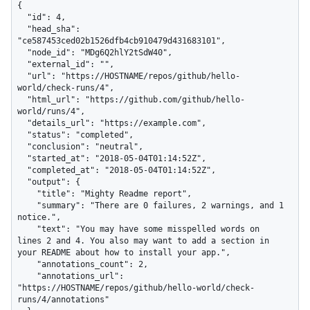
{

  "id": 4,

  "head_sha": 
"ce587453ced02b1526dfb4cb910479d431683101",

  "node_id": "MDg6Q2hlY2tSdW40",

  "external_id": "",

  "url": "https://HOSTNAME/repos/github/hello-
world/check-runs/4",

  "html_url": "https://github.com/github/hello-
world/runs/4",

  "details_url": "https://example.com",

  "status": "completed",

  "conclusion": "neutral",

  "started_at": "2018-05-04T01:14:52Z",

  "completed_at": "2018-05-04T01:14:52Z",

  "output": {

    "title": "Mighty Readme report",

    "summary": "There are 0 failures, 2 warnings, and 1 
notice.",

    "text": "You may have some misspelled words on 
lines 2 and 4. You also may want to add a section in 
your README about how to install your app.",

    "annotations_count": 2,

    "annotations_url": 
"https://HOSTNAME/repos/github/hello-world/check-
runs/4/annotations"
