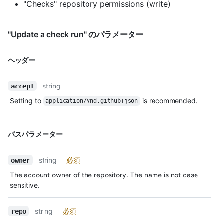
"Checks" repository permissions (write)
"Update a check run" のパラメーター
ヘッダー
string
accept
Setting to
is recommended.
application/vnd.github+json
パスパラメーター
string
必須
owner
The account owner of the repository. The name is not case
sensitive.
string
必須
repo