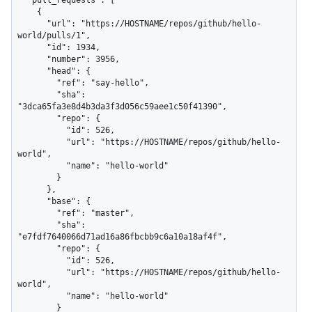
  "pull_requests": [

    {

      "url": "https://HOSTNAME/repos/github/hello-
world/pulls/1",

      "id": 1934,

      "number": 3956,

      "head": {

        "ref": "say-hello",

        "sha": 
"3dca65fa3e8d4b3da3f3d056c59aee1c50f41390",

        "repo": {

          "id": 526,

          "url": "https://HOSTNAME/repos/github/hello-
world",

          "name": "hello-world"

        }

      },

      "base": {

        "ref": "master",

        "sha": 
"e7fdf7640066d71ad16a86fbcbb9c6a10a18af4f",

        "repo": {

          "id": 526,

          "url": "https://HOSTNAME/repos/github/hello-
world",

          "name": "hello-world"

        }
