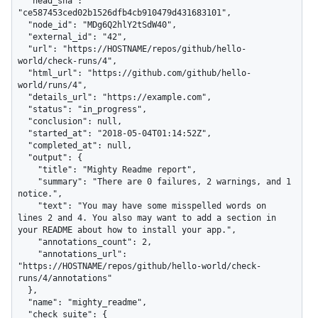
  "head_sha": 
"ce587453ced02b1526dfb4cb910479d431683101",

  "node_id": "MDg6Q2hlY2tSdW40",

  "external_id": "42",

  "url": "https://HOSTNAME/repos/github/hello-
world/check-runs/4",

  "html_url": "https://github.com/github/hello-
world/runs/4",

  "details_url": "https://example.com",

  "status": "in_progress",

  "conclusion": null,

  "started_at": "2018-05-04T01:14:52Z",

  "completed_at": null,

  "output": {

    "title": "Mighty Readme report",

    "summary": "There are 0 failures, 2 warnings, and 1 
notice.",

    "text": "You may have some misspelled words on 
lines 2 and 4. You also may want to add a section in 
your README about how to install your app.",

    "annotations_count": 2,

    "annotations_url": 
"https://HOSTNAME/repos/github/hello-world/check-
runs/4/annotations"

  },

  "name": "mighty_readme",

  "check_suite": {
