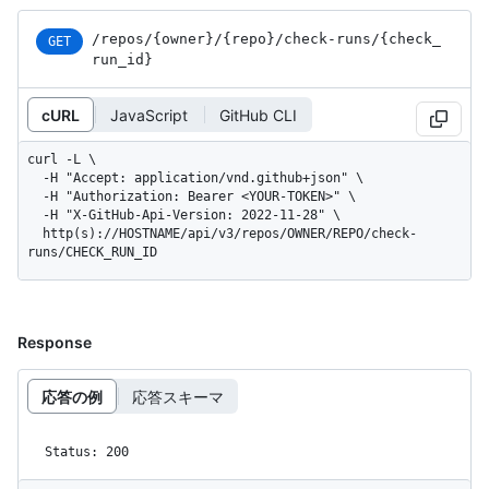
/repos
/{owner}
/{repo}
/check-runs
/{check_
GET
run_
id}
cURL
JavaScript
GitHub CLI
curl -L \

  -H "Accept: application/vnd.github+json" \

  -H "Authorization: Bearer <YOUR-TOKEN>" \

  -H "X-GitHub-Api-Version: 2022-11-28" \

  http(s)://HOSTNAME/api/v3/repos/OWNER/REPO/check-
runs/CHECK_RUN_ID
Response
応答の例
応答スキーマ
Status: 200