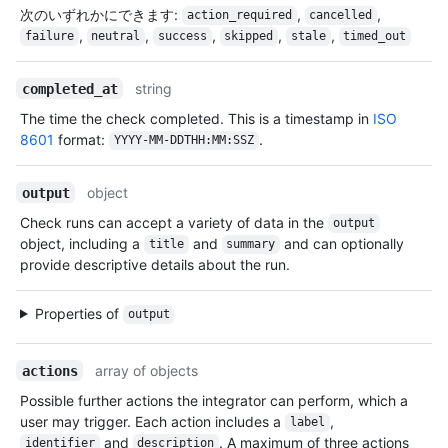
次のいずれかにできます
:
,
,
action_required
cancelled
,
,
,
,
,
failure
neutral
success
skipped
stale
timed_out
string
completed_at
The time the check completed. This is a timestamp in
ISO
8601
format:
.
YYYY-MM-DDTHH:MM:SSZ
object
output
Check runs can accept a variety of data in the
output
object, including a
and
and can optionally
title
summary
provide descriptive details about the run.
Properties of
output
array of objects
actions
Possible further actions the integrator can perform, which a
user may trigger. Each action includes a
,
label
and
. A maximum of three actions
identifier
description