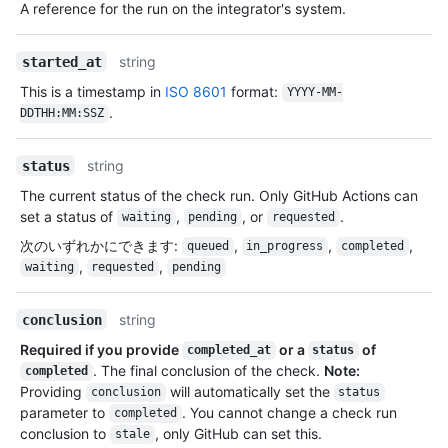
A reference for the run on the integrator's system.
string
started_at
This is a timestamp in
ISO 8601
format:
YYYY-MM-
.
DDTHH:MM:SSZ
string
status
The current status of the check run. Only GitHub Actions can
set a status of
,
, or
.
waiting
pending
requested
次のいずれかにできます
:
,
,
,
queued
in_progress
completed
,
,
waiting
requested
pending
string
conclusion
Required if you provide
or a
of
completed_at
status
. The final conclusion of the check.
Note:
completed
Providing
will automatically set the
conclusion
status
parameter to
. You cannot change a check run
completed
conclusion to
, only GitHub can set this.
stale