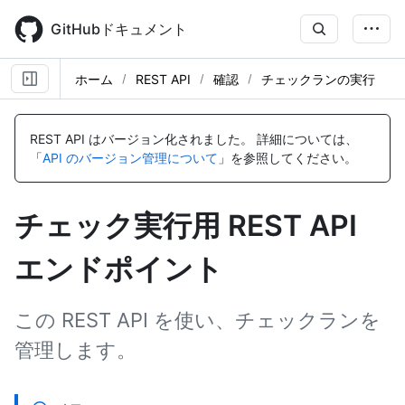
Skip
to
GitHubドキュメント
main
content
ホーム
REST API
確認
チェックランの実行
名
名
名
名
名
名
名
名
名
名
名
名
名
名
名
名
名
名
名
前,
前,
前,
前,
前,
前,
前,
前,
前,
前,
前,
前,
前,
前,
前,
前,
前,
前,
前,
REST API はバージョン化されました。
詳細については、
タ
タ
タ
タ
タ
タ
タ
タ
タ
タ
タ
タ
タ
タ
タ
タ
タ
タ
タ
「
API のバージョン管理について
」を参照してください。
イ
イ
イ
イ
イ
イ
イ
イ
イ
イ
イ
イ
イ
イ
イ
イ
イ
イ
イ
プ,
プ,
プ,
プ,
プ,
プ,
プ,
プ,
プ,
プ,
プ,
プ,
プ,
プ,
プ,
プ,
プ,
プ,
プ,
説
説
説
説
説
説
説
説
説
説
説
説
説
説
説
説
説
説
説
チェック実行用 REST API
明
明
明
明
明
明
明
明
明
明
明
明
明
明
明
明
明
明
明
エンドポイント
この REST API を使い、チェックランを
管理します。