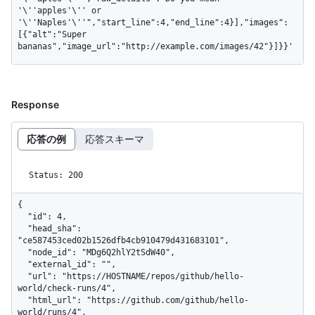
'\''apples'\'' or 
'\''Naples'\''","start_line":4,"end_line":4}],"images":
[{"alt":"Super 
bananas","image_url":"http://example.com/images/42"}]}}'
Response
応答の例
応答スキーマ
Status: 200
{

  "id": 4,

  "head_sha": 
"ce587453ced02b1526dfb4cb910479d431683101",

  "node_id": "MDg6Q2hlY2tSdW40",

  "external_id": "",

  "url": "https://HOSTNAME/repos/github/hello-
world/check-runs/4",

  "html_url": "https://github.com/github/hello-
world/runs/4",
