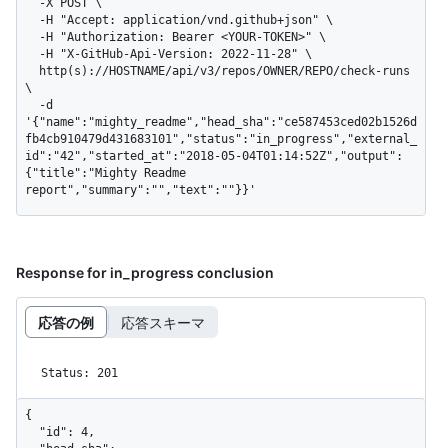
  -X POST \

  -H "Accept: application/vnd.github+json" \

  -H "Authorization: Bearer <YOUR-TOKEN>" \

  -H "X-GitHub-Api-Version: 2022-11-28" \

  http(s)://HOSTNAME/api/v3/repos/OWNER/REPO/check-runs 
\

  -d 
'{"name":"mighty_readme","head_sha":"ce587453ced02b1526d
fb4cb910479d431683101","status":"in_progress","external_
id":"42","started_at":"2018-05-04T01:14:52Z","output":
{"title":"Mighty Readme 
report","summary":"","text":""}}'
Response for in_progress conclusion
応答の例
応答スキーマ
Status: 201
{

  "id": 4,
