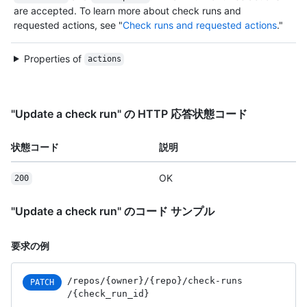
are accepted. To learn more about check runs and
requested actions, see "
Check runs and requested actions
."
Properties of
actions
"Update a check run" の HTTP 応答状態コード
状態コード
説明
OK
200
"Update a check run" のコード サンプル
要求の例
/repos
/{owner}
/{repo}
/check-runs
PATCH
/{check_
run_
id}