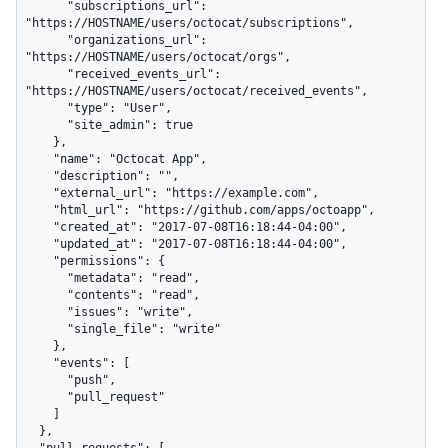
      "subscriptions_url": 
"https://HOSTNAME/users/octocat/subscriptions",

      "organizations_url": 
"https://HOSTNAME/users/octocat/orgs",

      "received_events_url": 
"https://HOSTNAME/users/octocat/received_events",

      "type": "User",

      "site_admin": true

    },

    "name": "Octocat App",

    "description": "",

    "external_url": "https://example.com",

    "html_url": "https://github.com/apps/octoapp",

    "created_at": "2017-07-08T16:18:44-04:00",

    "updated_at": "2017-07-08T16:18:44-04:00",

    "permissions": {

      "metadata": "read",

      "contents": "read",

      "issues": "write",

      "single_file": "write"

    },

    "events": [

      "push",

      "pull_request"

    ]

  },
