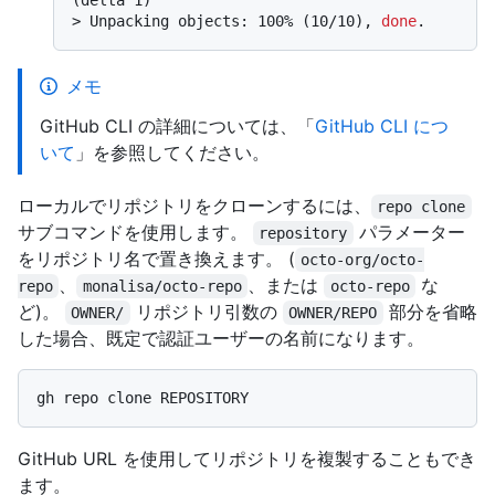
(delta 1)
> 
Unpacking objects: 100% (10/10), 
done
.
メモ
GitHub CLI の詳細については、「
GitHub CLI につ
いて
」を参照してください。
ローカルでリポジトリをクローンするには、
repo clone
サブコマンドを使用します。
パラメーター
repository
をリポジトリ名で置き換えます。 (
octo-org/octo-
、
、または
な
repo
monalisa/octo-repo
octo-repo
ど)。
リポジトリ引数の
部分を省略
OWNER/
OWNER/REPO
した場合、既定で認証ユーザーの名前になります。
GitHub URL を使用してリポジトリを複製することもでき
ます。