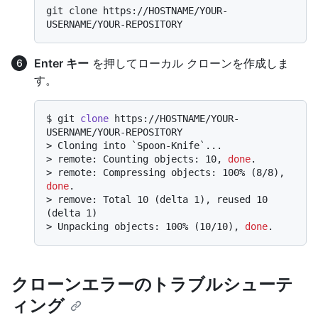
git clone https://HOSTNAME/YOUR-
Enter キー
を押してローカル クローンを作成しま
す。
$ 
git 
clone
 https://HOSTNAME/YOUR-
USERNAME/YOUR-REPOSITORY
> 
Cloning into `Spoon-Knife`...
> 
remote: Counting objects: 10, 
done
.
> 
remote: Compressing objects: 100% (8/8), 
done
.
> 
remove: Total 10 (delta 1), reused 10 
(delta 1)
> 
Unpacking objects: 100% (10/10), 
done
.
クローンエラーのトラブルシューテ
ィング