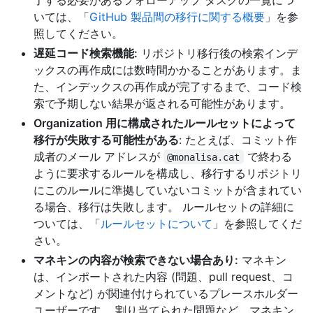
いては、「
GitHub 製品間の移行に関する概要
」を参
照してください。
遅延コード検索機能:
リポジトリ移行後の検索インデ
ックスの再作成には数時間かかることがあります。ま
た、インデックスの再作成が完了するまで、コード検
索で予期しない結果が返される可能性があります。
Organization 用に構成されたルールセットによって
移行が失敗する可能性がある
: たとえば、コミット作
成者のメール アドレスが
で終わる
@monalisa.cat
ように要求するルールを構成し、移行するリポジトリ
にこのルールに準拠していないコミットが含まれてい
る場合、移行は失敗します。 ルールセットの詳細に
ついては、「
ルールセットについて
」を参照してくだ
さい。
マネキンの内容が検索できない場合あり:
マネキン
は、インポートされた内容 (問題、pull request、コ
メントなど) が関連付けられているプレースホルダー
ユーザーです。 割り当てられた問題など、マネキン