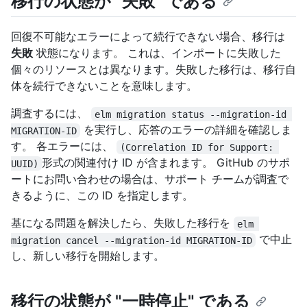
移行の状態が "失敗" である
回復不可能なエラーによって続行できない場合、移行は
失敗
状態になります。 これは、インポートに失敗した
個々のリソースとは異なります。失敗した移行は、移行自
体を続行できないことを意味します。
調査するには、
elm migration status --migration-id 
を実行し、応答のエラーの詳細を確認しま
MIGRATION-ID
す。 各エラーには、
(Correlation ID for Support: 
形式の関連付け ID が含まれます。 GitHub のサポ
UUID)
ートにお問い合わせの場合は、サポート チームが調査で
きるように、この ID を指定します。
基になる問題を解決したら、失敗した移行を
elm 
で中止
migration cancel --migration-id MIGRATION-ID
し、新しい移行を開始します。
移行の状態が "一時停止" である