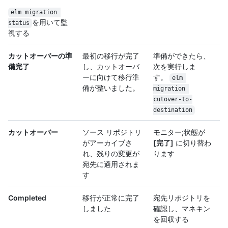
elm migration 
を用いて監
status
視する
カットオーバーの準
最初の移行が完了
準備ができたら、
備完了
し、カットオーバ
次を実行しま
ーに向けて移行準
す。
elm 
備が整いました。
migration 
cutover-to-
destination
カットオーバー
ソース リポジトリ
モニター;状態が
がアーカイブさ
[完了]
に切り替わ
れ、残りの変更が
ります
宛先に適用されま
す
Completed
移行が正常に完了
宛先リポジトリを
しました
確認し、マネキン
を回収する