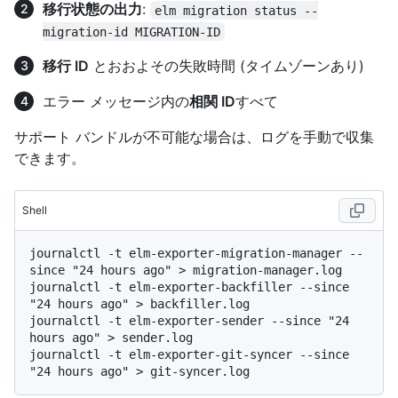
移行状態の出力
:
elm migration status --
migration-id MIGRATION-ID
移行 ID
とおおよその失敗時間 (タイムゾーンあり)
エラー メッセージ内の
相関 ID
すべて
サポート バンドルが不可能な場合は、ログを手動で収集
できます。
Shell
journalctl -t elm-exporter-migration-manager --
since "24 hours ago" > migration-manager.log

journalctl -t elm-exporter-backfiller --since 
"24 hours ago" > backfiller.log

journalctl -t elm-exporter-sender --since "24 
hours ago" > sender.log

journalctl -t elm-exporter-git-syncer --since 