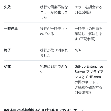
失敗
移行で回復不能な
エラーを調査する
エラーが発生しま
(下記参照)
した
一時停止
移行が一時停止さ
一時停止の理由を
れている
確認し、解決しま
す (下記参照)
終了
移行が取り消され
N/A
ました
劣化
宛先に到達できな
GitHub Enterprise
い
Server アプライア
ンスと GHE.com
の間のネットワー
ク接続を確認する
(下記参照)