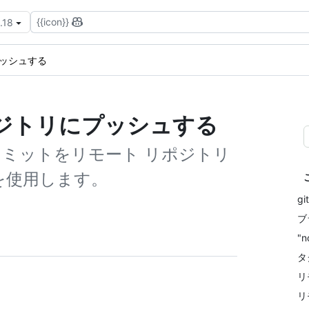
{{icon}}
.18
ッシュする
ジトリにプッシュする
コミットをリモート リポジトリ
を使用します。
gi
ブ
"
タ
リ
リ