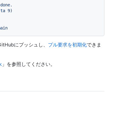
 done.
lta 9)
main
tHubにプッシュし、
プル要求を初期化
できま
k
」を参照してください。