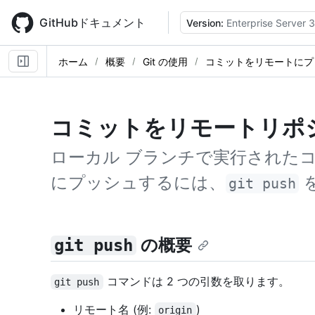
Skip
to
GitHubドキュメント
Version:
Enterprise Server 3
main
content
ホーム
概要
Git の使用
コミットをリモートにプ
コミットをリモートリポ
ローカル ブランチで実行された
にプッシュするには、
git push
の概要
git push
コマンドは 2 つの引数を取ります。
git push
リモート名 (例:
)
origin