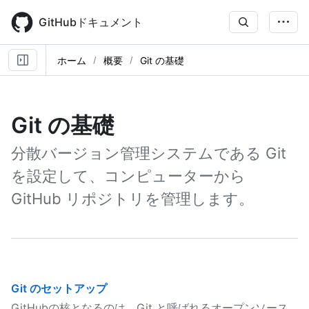
Skip
to
GitHubドキュメント
main
content
ホーム
概要
Git の基礎
Git の基礎
分散バージョン管理システムである Git
を設定して、コンピューターから
GitHub リポジトリを管理します。
Git のセットアップ
GitHubの核となるのは、Git と呼ばれるオープンソース