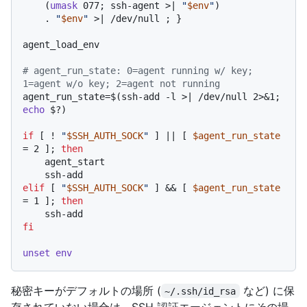
    (
umask
 077; ssh-agent >| 
"
$env
"
)

    . 
"
$env
"
 >| /dev/null ; }

agent_load_env

# agent_run_state: 0=agent running w/ key; 
1=agent w/o key; 2=agent not running
agent_run_state=$(ssh-add -l >| /dev/null 2>&1; 
echo
 $?)

if
 [ ! 
"
$SSH_AUTH_SOCK
"
 ] || [ 
$agent_run_state
= 2 ]; 
then
    agent_start

elif
 [ 
"
$SSH_AUTH_SOCK
"
 ] && [ 
$agent_run_state
= 1 ]; 
then
fi
unset
env
秘密キーがデフォルトの場所 (
など) に保
~/.ssh/id_rsa
存されていない場合は、SSH 認証エージェントにその場